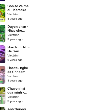
Con se ve me
oi - Karaoke
Viettrinh
8 years ago
Duyen phan -
Nhac che
(Karaoke)
Viettrinh
8 years ago
Hoa Trinh Nu -
Hai Yen
Viettrinh
8 years ago
Hoa tau nghe
de tinh tam
Viettrinh
8 years ago
Chuyen hai
dua minh -
Duong hong
Viettrinh
loan
8 years ago
Anh thuong