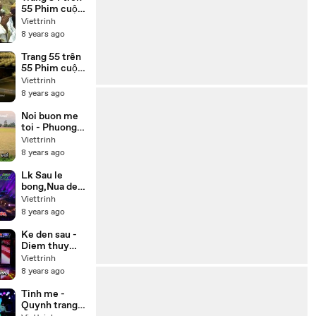
tiếng
55 Phim cuộc
đời Đức Phật
Viettrinh
Thích Ca
8 years ago
(Buddha) trọn
bộ 55 tập lồng
Trang 55 trên
tiếng
55 Phim cuộc
đời Đức Phật
Viettrinh
Thích Ca
8 years ago
(Buddha) lồng
tiếng 55 tập
Noi buon me
trọn bộ
toi - Phuong
my chi,Thuy
Viettrinh
duong Beat
8 years ago
Lk Sau le
bong,Nua dem
ngoai pho -
Viettrinh
Cong
8 years ago
nghia,Thien
nhan Karaoke
Ke den sau -
Diem thuy
Karaoke
Viettrinh
8 years ago
Tinh me -
Quynh trang (