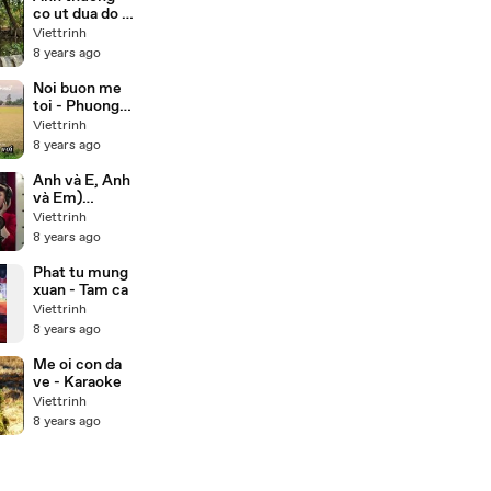
co ut dua do -
Luu anh
Viettrinh
loan,Truong
8 years ago
son
Noi buon me
toi - Phuong
my chi (
Viettrinh
karaoke)
8 years ago
Anh và E, Anh
và Em)
Valentine
Viettrinh
Song 2013 -
8 years ago
Orekae
Phat tu mung
xuan - Tam ca
Viettrinh
8 years ago
Me oi con da
ve - Karaoke
Viettrinh
8 years ago