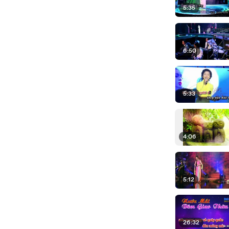
5:35
6:50
5:33
4:06
5:12
26:32