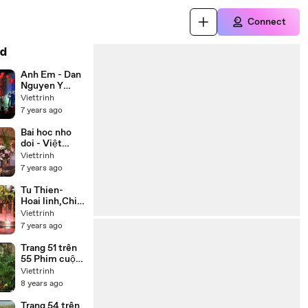
Connect
d
Anh Em - Dan
Nguyen Y
Phung
Viettrinh
7 years ago
Bai hoc nho
doi - Việt
Hương, Chí
Viettrinh
Tài, Thúy Nga,
7 years ago
Hoài Tâm
Tu Thien-
Hoai linh,Chi
tai,Trung
Viettrinh
Dan,Thuy
7 years ago
Phuong
Trang 51 trên
55 Phim cuộc
đời Đức Phật
Viettrinh
Thích Ca
8 years ago
(Buddha) trọn
bộ 55 tập lồng
Trang 54 trên