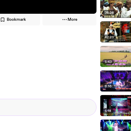
38:26
Bookmark
More
42:23
5:43
6:16
5:18