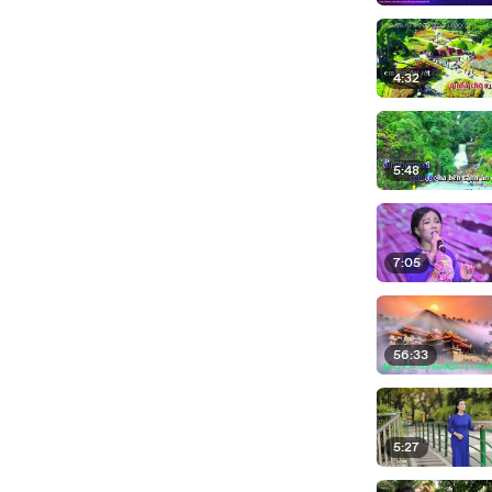
4:32
5:48
7:05
56:33
5:27