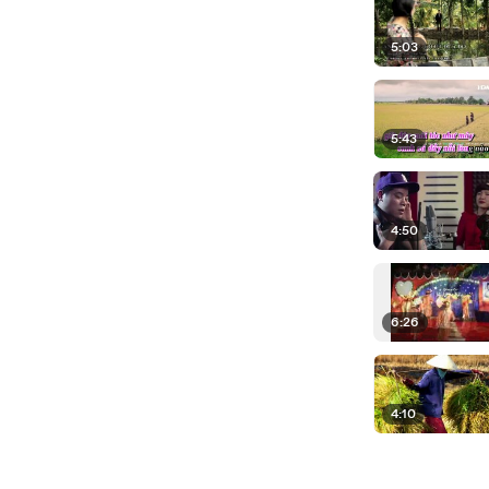
5:03
5:43
4:50
6:26
4:10