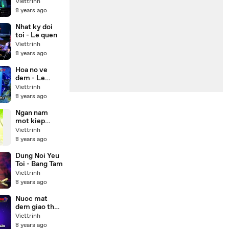
Karaoke Beat
Viettrinh
)
8 years ago
Nhat ky doi
toi - Le quen
Viettrinh
8 years ago
Hoa no ve
dem - Le
quyen
Viettrinh
Karaoke
8 years ago
Ngan nam
mot kiep
nguoi
Viettrinh
8 years ago
Dung Noi Yeu
Toi - Bang Tam
Viettrinh
8 years ago
Nuoc mat
dem giao thua
- Karaoke
Viettrinh
8 years ago