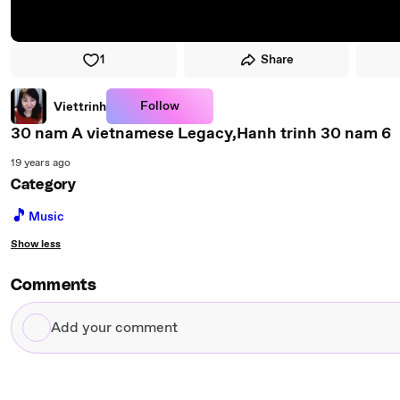
1
Share
Follow
Viettrinh
30 nam A vietnamese Legacy,Hanh trinh 30 nam 6
19 years ago
Category
🎵
Music
Show less
Comments
Add
your
comment