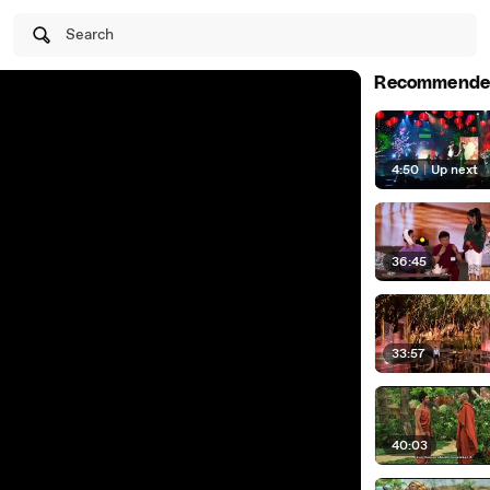
Search
Recommende
4:50
|
Up next
36:45
33:57
40:03