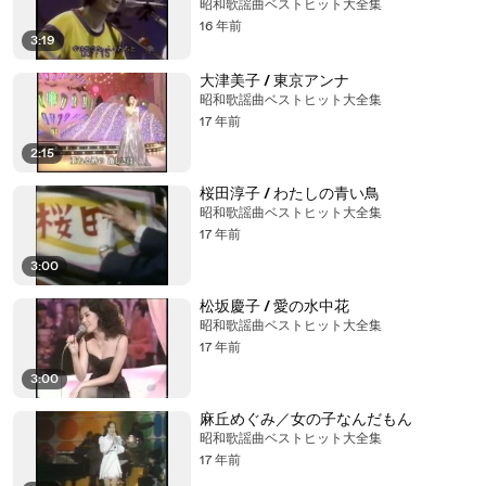
昭和歌謡曲ベストヒット大全集
16 年前
3:19
大津美子 / 東京アンナ
昭和歌謡曲ベストヒット大全集
17 年前
2:15
桜田淳子 / わたしの青い鳥
昭和歌謡曲ベストヒット大全集
17 年前
3:00
松坂慶子 / 愛の水中花
昭和歌謡曲ベストヒット大全集
17 年前
3:00
麻丘めぐみ／女の子なんだもん
昭和歌謡曲ベストヒット大全集
17 年前