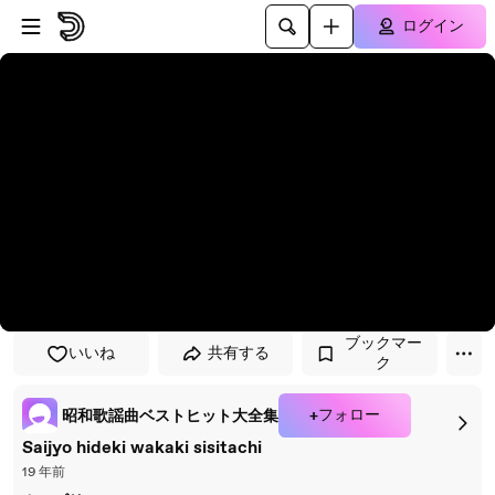
プレイヤーにスキップ
メインコンテンツにスキップ
ログイン
ブックマー
いいね
共有する
ク
+フォロー
昭和歌謡曲ベストヒット大全集
Saijyo hideki wakaki sisitachi
19 年前