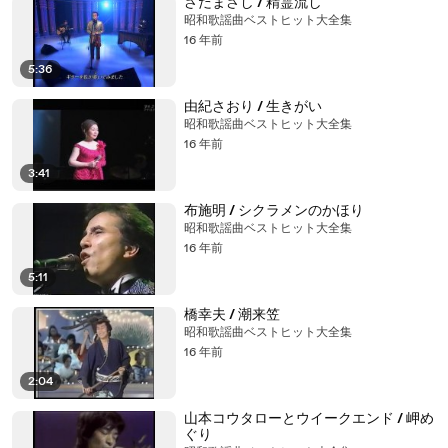
さだまさし / 精霊流し
昭和歌謡曲ベストヒット大全集
16 年前
5:36
由紀さおり / 生きがい
昭和歌謡曲ベストヒット大全集
16 年前
3:41
布施明 / シクラメンのかほり
昭和歌謡曲ベストヒット大全集
16 年前
5:11
橋幸夫 / 潮来笠
昭和歌謡曲ベストヒット大全集
16 年前
2:04
山本コウタローとウイークエンド / 岬め
ぐり