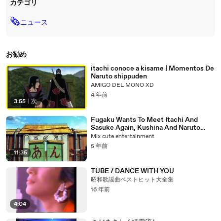
カテゴリ
🗞
ニュース
お勧め
itachi conoce a kisame | Momentos De
Naruto shippuden
AMIGO DEL MONO XD
4 年前
3:55
|
次
Fugaku Wants To Meet Itachi And
Sasuke Again, Kushina And Naruto
Combined Pass Chibaku Tensei
Mix cute entertainment
5 年前
11:35
TUBE / DANCE WITH YOU
昭和歌謡曲ベストヒット大全集
16 年前
4:04