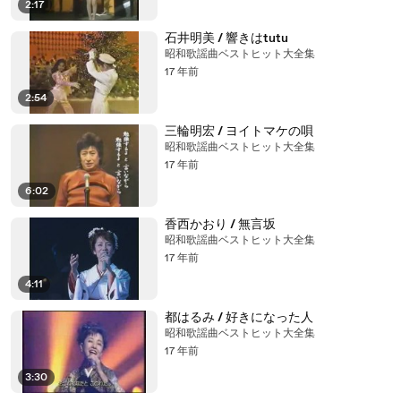
2:17
石井明美 / 響きはtutu
昭和歌謡曲ベストヒット大全集
17 年前
2:54
三輪明宏 / ヨイトマケの唄
昭和歌謡曲ベストヒット大全集
17 年前
6:02
香西かおり / 無言坂
昭和歌謡曲ベストヒット大全集
17 年前
4:11
都はるみ / 好きになった人
昭和歌謡曲ベストヒット大全集
17 年前
3:30