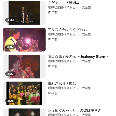
さだまさし / 無縁坂
昭和歌謡曲ベストヒット大全集
17 年前
4:03
アリス / 今はもうだれも
昭和歌謡曲ベストヒット大全集
17 年前
3:15
山口百恵 / 愛の嵐 ～Jealousy Storm～
昭和歌謡曲ベストヒット大全集
17 年前
4:07
由紀さおり / 挽歌
昭和歌謡曲ベストヒット大全集
17 年前
3:05
麻丘めぐみ--わたしの彼は左きき
昭和歌謡曲ベストヒット大全集