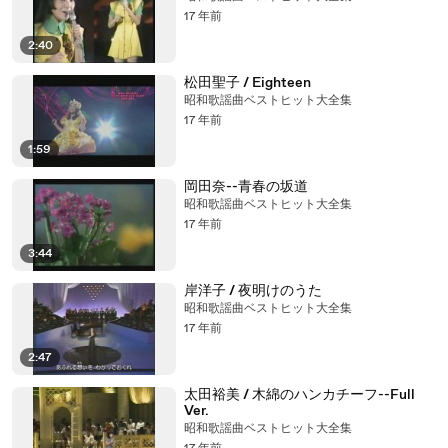
17 年前
2:40
松田聖子 / Eighteen
昭和歌謡曲ベストヒット大全集
17 年前
1:59
岡田奈--青春の坂道
昭和歌謡曲ベストヒット大全集
17 年前
3:44
岸洋子 / 夜明けのうた
昭和歌謡曲ベストヒット大全集
17 年前
2:47
太田裕美 / 木綿のハンカチーフ--Full
Ver.
昭和歌謡曲ベストヒット大全集