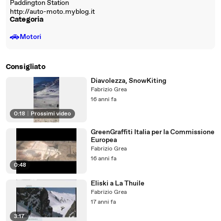
Paddington Station
http://auto-moto.myblog.it
Categoria
🚗
Motori
Consigliato
Diavolezza, SnowKiting
Fabrizio Grea
16 anni fa
0:18
|
Prossimi video
GreenGraffiti Italia per la Commissione
Europea
Fabrizio Grea
16 anni fa
0:48
Eliski a La Thuile
Fabrizio Grea
17 anni fa
3:17