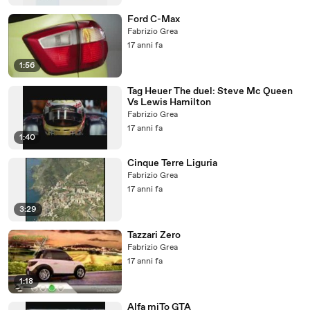
Ford C-Max
Fabrizio Grea
17 anni fa
1:56
Tag Heuer The duel: Steve Mc Queen
Vs Lewis Hamilton
Fabrizio Grea
17 anni fa
1:40
Cinque Terre Liguria
Fabrizio Grea
17 anni fa
3:29
Tazzari Zero
Fabrizio Grea
17 anni fa
1:18
Alfa miTo GTA