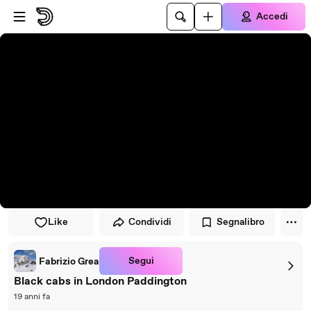
Vai al lettore
Passa al contenuto principale
Accedi
Like
Condividi
Segnalibro
Segui
Fabrizio Grea
Black cabs in London Paddington
19 anni fa