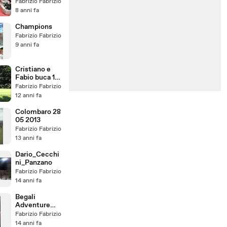
Club
Fabrizio Fabrizio
8 anni fa
Champions
Fabrizio Fabrizio
9 anni fa
Cristiano e
Fabio buca 18
Franciacorta
Fabrizio Fabrizio
12 anni fa
Colombaro 28
05 2013
Fabrizio Fabrizio
13 anni fa
Dario_Cecchi
ni_Panzano
Fabrizio Fabrizio
14 anni fa
Begali
Adventure
Now Available
Fabrizio Fabrizio
14 anni fa