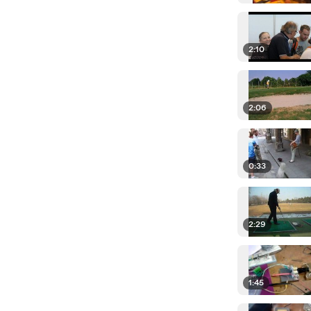
2:10
2:06
0:33
2:29
1:45