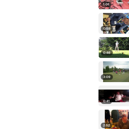
1:01
0:59
0:46
3:09
0:41
2:52