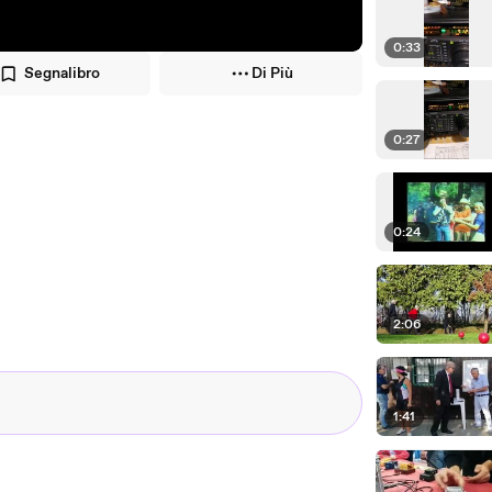
0:33
Segnalibro
Di Più
0:27
0:24
2:06
1:41