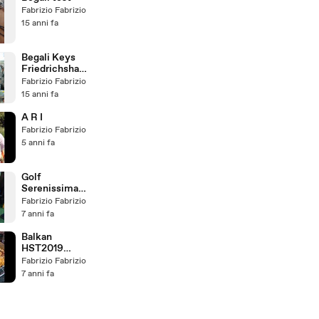
Fabrizio Fabrizio
15 anni fa
Begali Keys
Friedrichshaf
en 2011
Fabrizio Fabrizio
15 anni fa
A R I
Fabrizio Fabrizio
5 anni fa
Golf
Serenissima2
019
Fabrizio Fabrizio
7 anni fa
Balkan
HST2019
Report by
Fabrizio Fabrizio
HB9DHG
7 anni fa