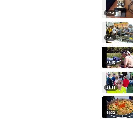
0:50
2:59
28:15
28:35
51:32