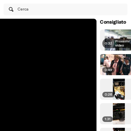
Cerca
Consigliato
Prossimi
0:32
|
video
0:49
0:26
1:31