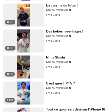
La cuisine du futur !
Les Numeriques
il y a 2 ans
0:55
Des bébés lave-linges !
Les Numeriques
il y a 2 ans
0:30
Ninja Slushi
Les Numeriques
il y a 2 ans
0:31
C'est quoi l'IPTV ?
Les Numeriques
il y a 2 ans
1:20
Tout ce qu'on sait déjà sur l'iPhone 16