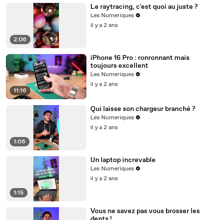
Le raytracing, c'est quoi au juste ?
Les Numeriques
il y a 2 ans
2:06
iPhone 16 Pro : ronronnant mais
toujours excellent
Les Numeriques
il y a 2 ans
11:16
Qui laisse son chargeur branché ?
Les Numeriques
il y a 2 ans
1:06
Un laptop increvable
Les Numeriques
il y a 2 ans
1:15
Vous ne savez pas vous brosser les
dents !