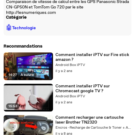
Comparaison de vitesse de calcul entre les GPS Panasonic Strada
CN-GP50N et TomTom Go 720 par le site
http://lesnumeriques.com
Catégorie
🤖
Technologie
Recommandations
Comment installer iPTV sur Fire stick
amazon ?
Android Box iPTV
il y a 2 ans
14:27
|
À suivre
Comment installer iPTV sur
Chromecast google TV ?
Android Box iPTV
il y a 2 ans
15:53
Comment recharger une cartouche
laser Brother TN2320
Encros -Recharge de Cartouche & Toner + Actus
il y a 8 ans