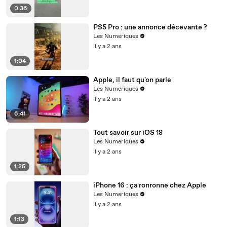
0:36
PS5 Pro : une annonce décevante ?
Les Numeriques
il y a 2 ans
1:04
Apple, il faut qu'on parle
Les Numeriques
il y a 2 ans
6:41
Tout savoir sur iOS 18
Les Numeriques
il y a 2 ans
1:25
iPhone 16 : ça ronronne chez Apple
Les Numeriques
il y a 2 ans
1:13