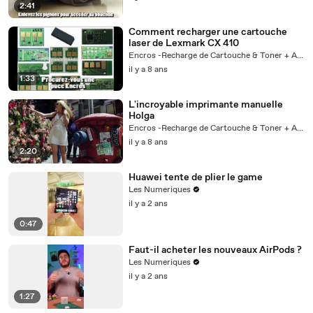
2:41
Comment recharger une cartouche
laser de Lexmark CX 410
Encros -Recharge de Cartouche & Toner + Actus
il y a 8 ans
1:33
L'incroyable imprimante manuelle
Holga
Encros -Recharge de Cartouche & Toner + Actus
il y a 8 ans
2:20
Huawei tente de plier le game
Les Numeriques
il y a 2 ans
0:47
Faut-il acheter les nouveaux AirPods ?
Les Numeriques
il y a 2 ans
1:27