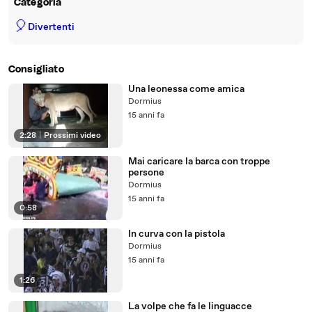
Categoria
🎈
Divertenti
Consigliato
Una leonessa come amica
Dormius
15 anni fa
2:28
|
Prossimi video
Mai caricare la barca con troppe
persone
Dormius
15 anni fa
0:58
In curva con la pistola
Dormius
15 anni fa
1:26
La volpe che fa le linguacce