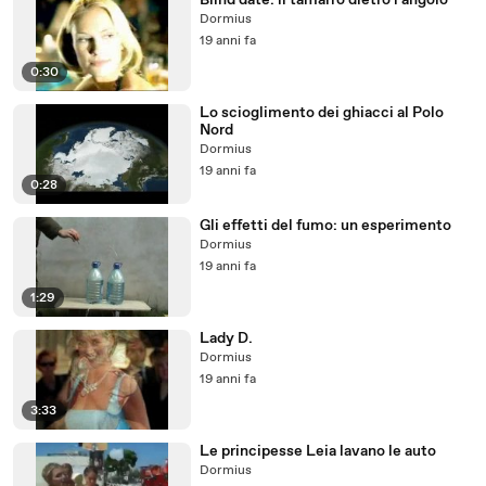
Blind date: il tamarro dietro l'angolo
Dormius
19 anni fa
0:30
Lo scioglimento dei ghiacci al Polo
Nord
Dormius
19 anni fa
0:28
Gli effetti del fumo: un esperimento
Dormius
19 anni fa
1:29
Lady D.
Dormius
19 anni fa
3:33
Le principesse Leia lavano le auto
Dormius