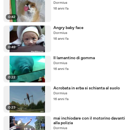
Dormius
16 anni fa
0:42
Angry baby face
Dormius
16 anni fa
0:49
Il lamantino di gomma
Dormius
16 anni fa
0:22
Acrobata in erba si schianta al suolo
Dormius
16 anni fa
0:23
mai inchiodare con il motorino davanti
alla polizia
Dormius