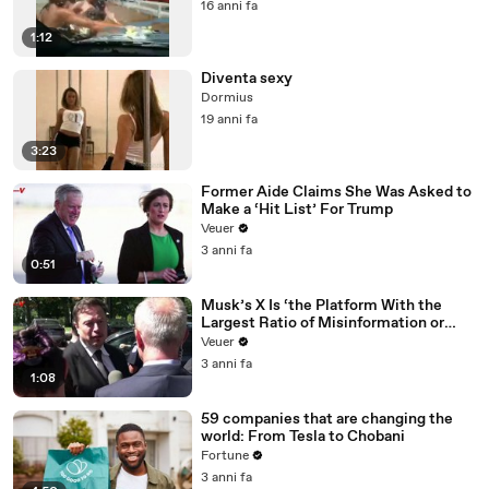
16 anni fa
1:12
Diventa sexy
Dormius
19 anni fa
3:23
Former Aide Claims She Was Asked to
Make a ‘Hit List’ For Trump
Veuer
3 anni fa
0:51
Musk’s X Is ‘the Platform With the
Largest Ratio of Misinformation or
Disinformation’ Amongst All Social
Veuer
Media Platforms
3 anni fa
1:08
59 companies that are changing the
world: From Tesla to Chobani
Fortune
3 anni fa