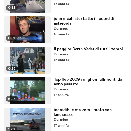
16 anni fa
0:58
john mcallister batte il record di
asteroids
Dormius
16 anni fa
0:51
Il peggior Darth Vader di tutti i tempi
Dormius
16 anni fa
0:25
Top flop 2009 i migliori fallimenti dell
anno passato
Dormius
17 anni fa
6:54
incredibile ma vero - moto con
lanciarazzi
Dormius
17 anni fa
1:26