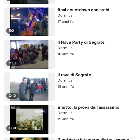
final countdown con archi
Dormius
17 anni fa
5:21
Il Rave Party di Segrate
Dormius
18 anni fa
0:57
Il rave di Segrate
Dormius
18 anni fa
0:12
Bhutto: la prova dell'assassinio
Dormius
19 anni fa
1:08