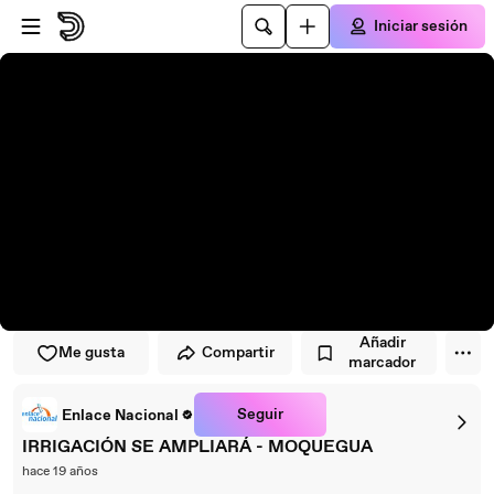
Saltar al reproductor
Saltar al contenido principal
Iniciar sesión
Añadir
Me gusta
Compartir
marcador
Seguir
Enlace Nacional
IRRIGACIÓN SE AMPLIARÁ - MOQUEGUA
hace 19 años