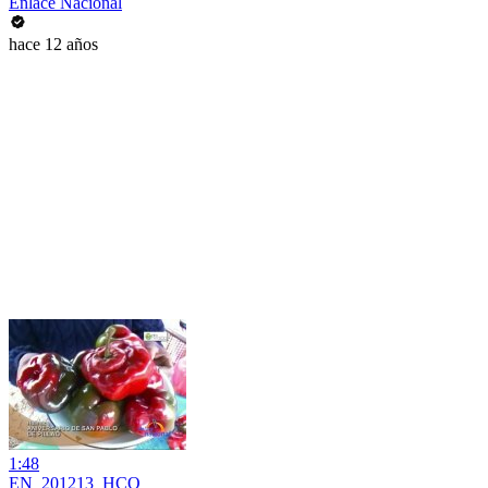
Enlace Nacional
hace 12 años
1:48
EN_201213_HCO