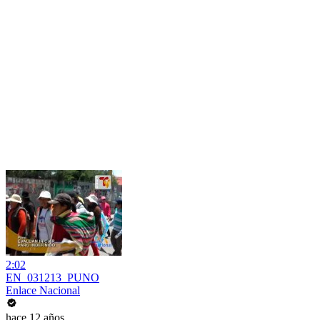
2:02
EN_031213_PUNO
Enlace Nacional
hace 12 años