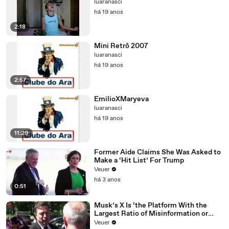
luaranasci
há 19 anos
2:18
Mini Retrô 2007
luaranasci
há 19 anos
2:57
EmilioXMaryeva
luaranasci
há 19 anos
11:29
Former Aide Claims She Was Asked to
Make a ‘Hit List’ For Trump
Veuer
há 3 anos
0:51
Musk’s X Is ‘the Platform With the
Largest Ratio of Misinformation or
Disinformation’ Amongst All Social
Veuer