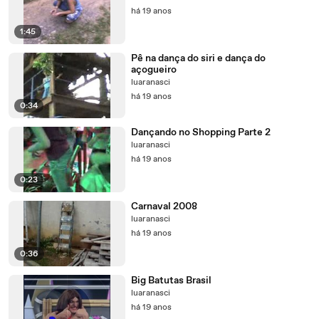
há 19 anos
1:45
Pê na dança do siri e dança do
açogueiro
luaranasci
há 19 anos
0:34
Dançando no Shopping Parte 2
luaranasci
há 19 anos
0:23
Carnaval 2008
luaranasci
há 19 anos
0:36
Big Batutas Brasil
luaranasci
há 19 anos