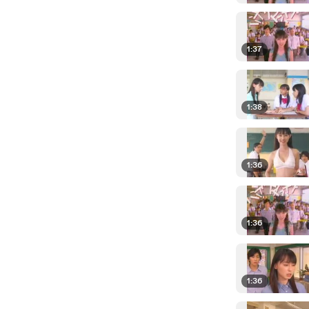
1:37
1:38
1:36
1:36
1:36