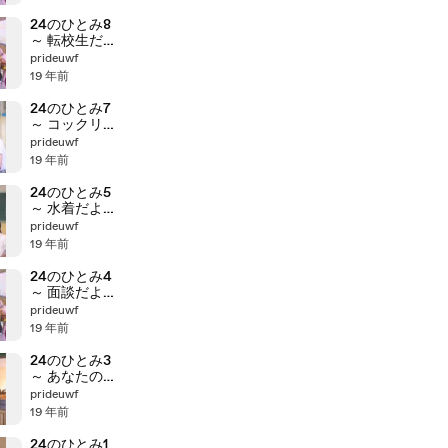
24のひとみ8
～ 転校生だ
よ！
prideuwf
19 年前
24のひとみ7
～ コックリさ
んだよ！
prideuwf
19 年前
24のひとみ5
～ 水着だよ！
ひとみ先生
prideuwf
19 年前
24のひとみ4
～ 面談だよ！
ひとみ先生①
prideuwf
19 年前
24のひとみ3
～ あなたのた
めなら…①
prideuwf
19 年前
24のひとみ1