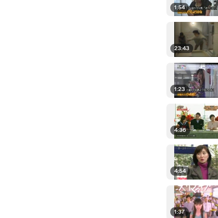
1:54
23:43
1:23
4:36
4:54
1:37