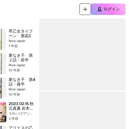
ログイン
早乙女タイフ
ーン 第2話
Nice Japan
1 年前
家なき子 第
２話・前半
Nice Japan
10 年前
家なき子 第4
話・後半
Nice Japan
10 年前
2023.02.15 秋
元真夏 岩本蓮
加 猫舌
それいけ!アンパンマン
SHOWROOM
3 年前
乃木坂46 にゃ
んば〜1 part
アリエスの乙