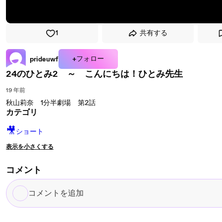
1
共有する
+フォロー
prideuwf
24のひとみ2 ～ こんにちは！ひとみ先生
19 年前
秋山莉奈 1分半劇場 第2話
カテゴリ
🎥
ショート
表示を小さくする
コメント
コ
メ
ン