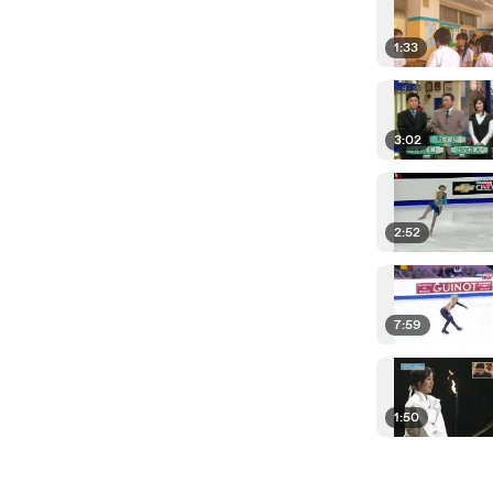
1:33
3:02
2:52
7:59
1:50