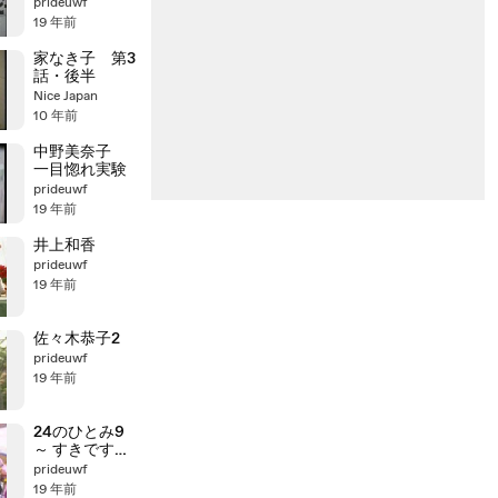
prideuwf
19 年前
家なき子 第3
話・後半
Nice Japan
10 年前
中野美奈子
一目惚れ実験
prideuwf
19 年前
井上和香
prideuwf
19 年前
佐々木恭子2
prideuwf
19 年前
24のひとみ9
～ すきです！
ひとみ先生
prideuwf
19 年前