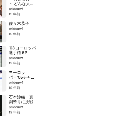
～ どんな人な
の?ひとみ先生
prideuwf
19 年前
佐々木恭子
prideuwf
19 年前
'03 ヨーロッパ
選手権 SP
prideuwf
19 年前
ヨーロッ
パ・'05チャン
ピオンシップ
prideuwf
LP
19 年前
石本沙織 真
剣斬りに挑戦
prideuwf
19 年前