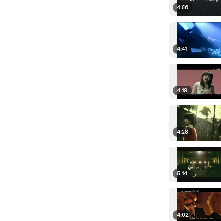
4:56
4:41
4:19
4:28
5:14
4:02