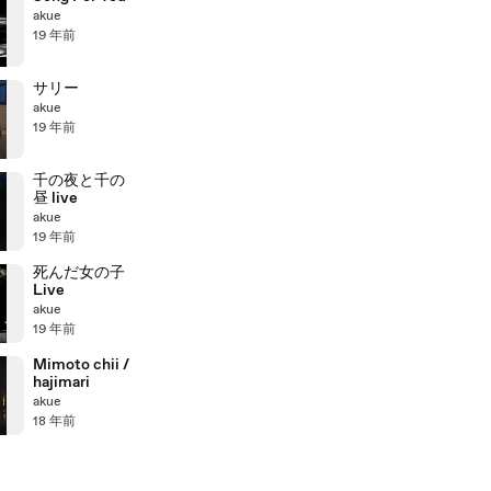
akue
19 年前
サリー
akue
19 年前
千の夜と千の
昼 live
akue
19 年前
死んだ女の子
Live
akue
19 年前
Mimoto chii /
hajimari
akue
18 年前