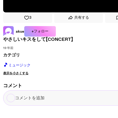
3
共有する
+フォロー
akue
やさしいキスをして【CONCERT】
19 年前
カテゴリ
🎵
ミュージック
表示を小さくする
コメント
コ
メ
ン
ト