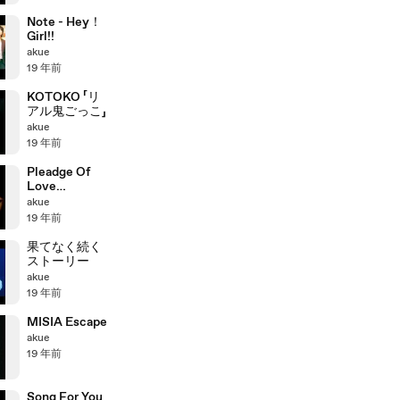
Note - Hey！
Girl!!
akue
19 年前
KOTOKO 「リ
アル鬼ごっこ」
akue
19 年前
Pleadge Of
Love
LGYankees
akue
19 年前
果てなく続く
ストーリー
akue
19 年前
MISIA Escape
akue
19 年前
Song For You