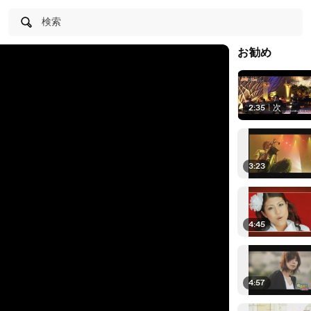
検索
お勧め
2:35
|
次
3:23
4:45
4:57