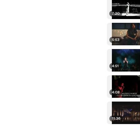
7:20
5:53
4:51
4:08
11:36