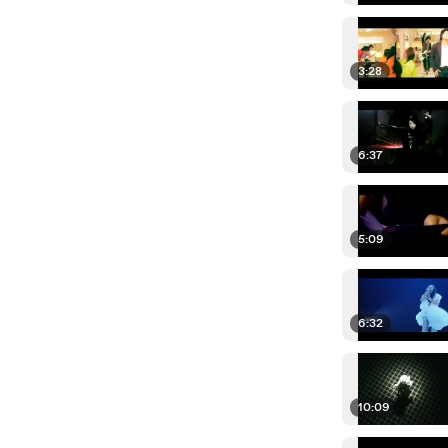
3:28
6:37
5:09
6:32
10:09