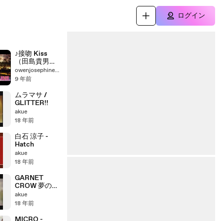
ログイン
♪接吻 Kiss
（田島貴男ｘ
徳永英明）
owenjosephine8213
9 年前
ムラマサ /
GLITTER!!
akue
18 年前
白石 涼子 -
Hatch
akue
18 年前
GARNET
CROW 夢のひ
とつ
akue
18 年前
MICRO -