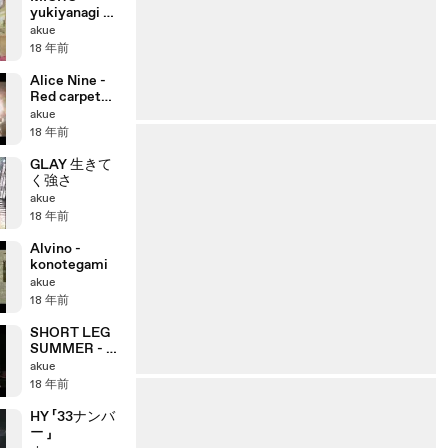
yukiyanagi ～
We're
akue
watching you
18 年前
～
Alice Nine -
Red carpet
going on [live]
akue
18 年前
GLAY 生きて
く強さ
akue
18 年前
Alvino -
konotegami
akue
18 年前
SHORT LEG
SUMMER - だ
から、ずっと
akue
そばにいろよ
18 年前
HY 「33ナンバ
ー 」