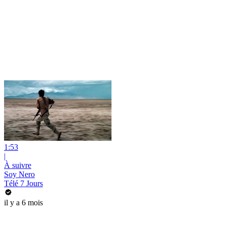
1:53
|
À suivre
Soy Nero
Télé 7 Jours
il y a 6 mois