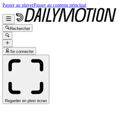
Passer au player
Passer au contenu principal
Rechercher
Se connecter
Regarder en plein écran