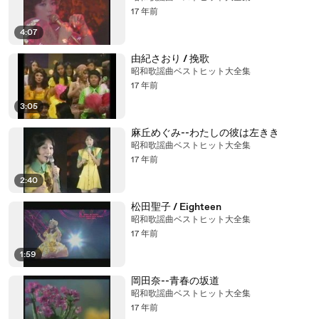
17 年前
4:07
由紀さおり / 挽歌
昭和歌謡曲ベストヒット大全集
17 年前
3:05
麻丘めぐみ--わたしの彼は左きき
昭和歌謡曲ベストヒット大全集
17 年前
2:40
松田聖子 / Eighteen
昭和歌謡曲ベストヒット大全集
17 年前
1:59
岡田奈--青春の坂道
昭和歌謡曲ベストヒット大全集
17 年前