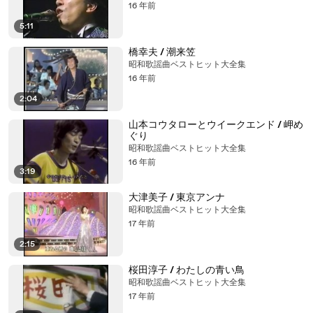
16 年前
5:11
橋幸夫 / 潮来笠
昭和歌謡曲ベストヒット大全集
16 年前
2:04
山本コウタローとウイークエンド / 岬め
ぐり
昭和歌謡曲ベストヒット大全集
16 年前
3:19
大津美子 / 東京アンナ
昭和歌謡曲ベストヒット大全集
17 年前
2:15
桜田淳子 / わたしの青い鳥
昭和歌謡曲ベストヒット大全集
17 年前