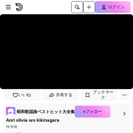
プレイヤーにスキップ
メインコンテンツにスキップ
ログイン
ブックマー
いいね
共有する
ク
+フォロー
昭和歌謡曲ベストヒット大全集
Anri olivia wo kikinagara
19 年前