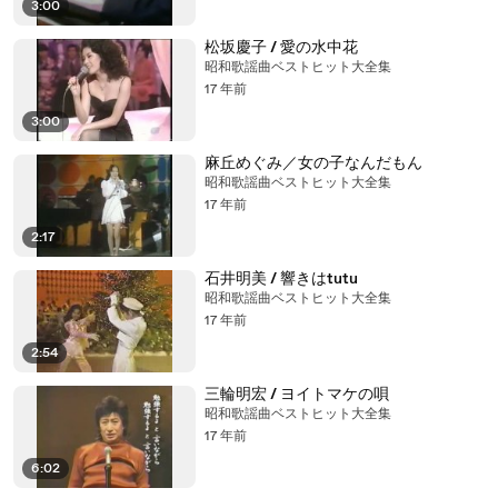
3:00
松坂慶子 / 愛の水中花
昭和歌謡曲ベストヒット大全集
17 年前
3:00
麻丘めぐみ／女の子なんだもん
昭和歌謡曲ベストヒット大全集
17 年前
2:17
石井明美 / 響きはtutu
昭和歌謡曲ベストヒット大全集
17 年前
2:54
三輪明宏 / ヨイトマケの唄
昭和歌謡曲ベストヒット大全集
17 年前
6:02