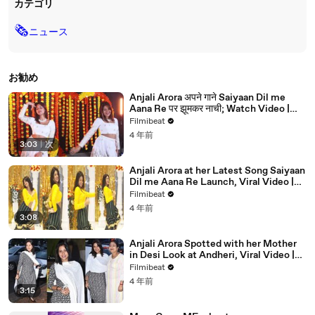
カテゴリ
🗞
ニュース
お勧め
Anjali Arora अपने गाने Saiyaan Dil me
Aana Re पर झूमकर नाची; Watch Video |
FilmiBeat
Filmibeat
4 年前
3:03
|
次
Anjali Arora at her Latest Song Saiyaan
Dil me Aana Re Launch, Viral Video |
FilmiBeat
Filmibeat
4 年前
3:08
Anjali Arora Spotted with her Mother
in Desi Look at Andheri, Viral Video |
Filmibeat | *TV
Filmibeat
4 年前
3:15