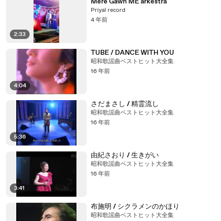
Mere Gawn ME arkestra
Priyal record
4 年前
2:33
TUBE / DANCE WITH YOU
昭和歌謡曲ベストヒット大全集
16 年前
4:04
さだまさし / 精霊流し
昭和歌謡曲ベストヒット大全集
16 年前
5:36
由紀さおり / 生きがい
昭和歌謡曲ベストヒット大全集
16 年前
3:41
布施明 / シクラメンのかほり
昭和歌謡曲ベストヒット大全集