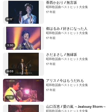
香西かおり / 無言坂
昭和歌謡曲ベストヒット大全集
17 年前
4:11
都はるみ / 好きになった人
昭和歌謡曲ベストヒット大全集
17 年前
3:30
さだまさし / 無縁坂
昭和歌謡曲ベストヒット大全集
17 年前
4:03
アリス / 今はもうだれも
昭和歌謡曲ベストヒット大全集
17 年前
3:15
山口百恵 / 愛の嵐 ～Jealousy Storm～
昭和歌謡曲ベストヒット大全集