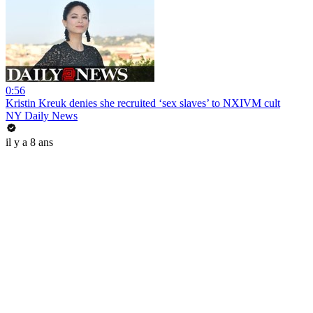
0:56
Kristin Kreuk denies she recruited ‘sex slaves’ to NXIVM cult
NY Daily News
il y a 8 ans