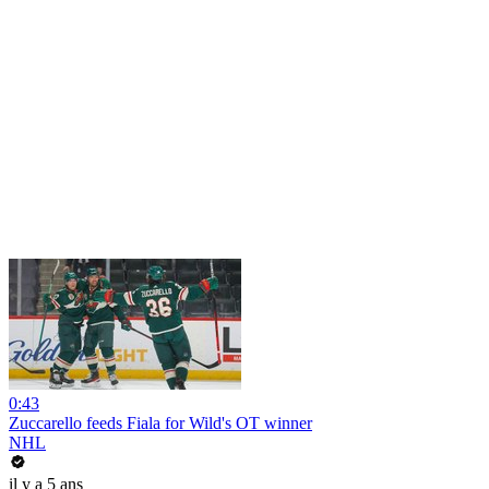
0:43
Zuccarello feeds Fiala for Wild's OT winner
NHL
il y a 5 ans