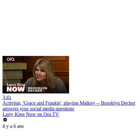
3:41
Activism, 'Grace and Frankie', playing Mallory -- Brooklyn Decker
answers your social media questions
Larry King Now on Ora.TV
il y a 6 ans