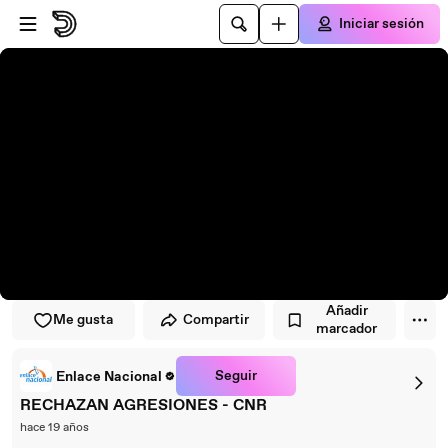
Saltar al reproductor
Saltar al contenido principal
Iniciar sesión
Añadir
Me gusta
Compartir
marcador
Seguir
Enlace Nacional
RECHAZAN AGRESIONES - CNR
hace 19 años