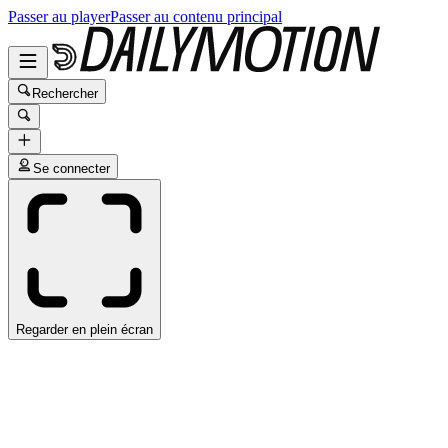
Passer au player
Passer au contenu principal
Rechercher
Se connecter
Regarder en plein écran