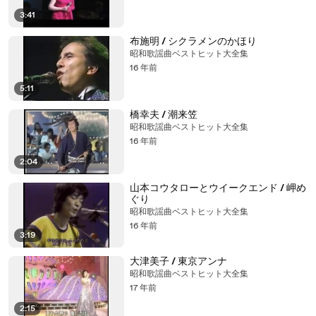
3:41
布施明 / シクラメンのかほり
昭和歌謡曲ベストヒット大全集
16 年前
5:11
橋幸夫 / 潮来笠
昭和歌謡曲ベストヒット大全集
16 年前
2:04
山本コウタローとウイークエンド / 岬め
ぐり
昭和歌謡曲ベストヒット大全集
16 年前
3:19
大津美子 / 東京アンナ
昭和歌謡曲ベストヒット大全集
17 年前
2:15