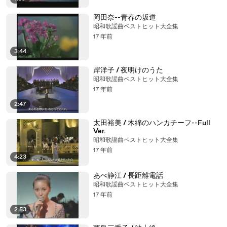
岡田奈--青春の坂道
昭和歌謡曲ベストヒット大全集
17 年前
3:44
岸洋子 / 夜明けのうた
昭和歌謡曲ベストヒット大全集
17 年前
2:47
太田裕美 / 木綿のハンカチーフ--Full
Ver.
昭和歌謡曲ベストヒット大全集
17 年前
4:23
あべ静江 / 長距離電話
昭和歌謡曲ベストヒット大全集
17 年前
2:53