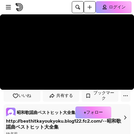
プレイヤーにスキップ
メインコンテンツにスキップ
ログイン
ブックマー
いいね
共有する
ク
+フォロー
昭和歌謡曲ベストヒット大全集
http://besthitkayoukyoku.blog122.fc2.com/--昭和歌
謡曲ベストヒット大全集