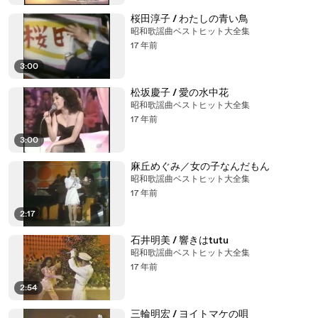
桜田淳子 / わたしの青い鳥
昭和歌謡曲ベストヒット大全集
17 年前
3:00
松坂慶子 / 愛の水中花
昭和歌謡曲ベストヒット大全集
17 年前
3:00
麻丘めぐみ／女の子なんだもん
昭和歌謡曲ベストヒット大全集
17 年前
2:17
石井明美 / 響きはtutu
昭和歌謡曲ベストヒット大全集
17 年前
2:54
三輪明宏 / ヨイトマケの唄