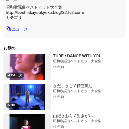
19 年前
昭和歌謡曲ベストヒット大全集
http://besthitkayoukyoku.blog122.fc2.com/
カテゴリ
🗞
ニュース
お勧め
TUBE / DANCE WITH YOU
昭和歌謡曲ベストヒット大全集
16 年前
4:04
|
次
さだまさし / 精霊流し
昭和歌謡曲ベストヒット大全集
16 年前
5:36
由紀さおり / 生きがい
昭和歌謡曲ベストヒット大全集
16 年前