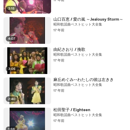
17 年前
3:15
山口百恵 / 愛の嵐 ～Jealousy Storm～
昭和歌謡曲ベストヒット大全集
17 年前
4:07
由紀さおり / 挽歌
昭和歌謡曲ベストヒット大全集
17 年前
3:05
麻丘めぐみ--わたしの彼は左きき
昭和歌謡曲ベストヒット大全集
17 年前
2:40
松田聖子 / Eighteen
昭和歌謡曲ベストヒット大全集
17 年前
1:59