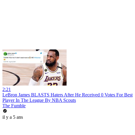
2:21
LeBron James BLASTS Haters After He Received 0 Votes For Best
Player In The League By NBA Scouts
The Fumble
il y a 5 ans