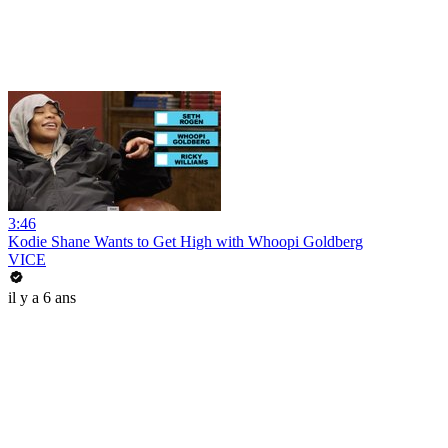
3:46
Kodie Shane Wants to Get High with Whoopi Goldberg
VICE
il y a 6 ans