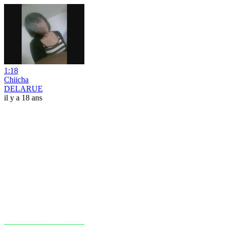
1:18
Chiicha
DELARUE
il y a 18 ans