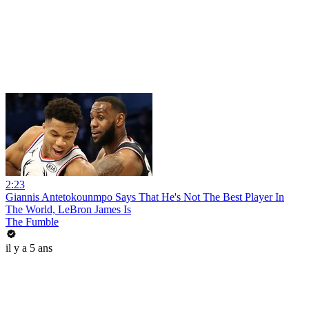
2:23
Giannis Antetokounmpo Says That He's Not The Best Player In
The World, LeBron James Is
The Fumble
il y a 5 ans