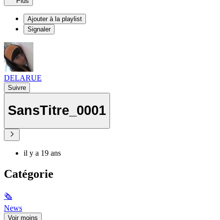
Plus
Ajouter à la playlist
Signaler
DELARUE
Suivre
SansTitre_0001
il y a 19 ans
Catégorie
🗞
News
Voir moins