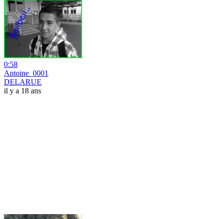
0:58
Antoine_0001
DELARUE
il y a 18 ans