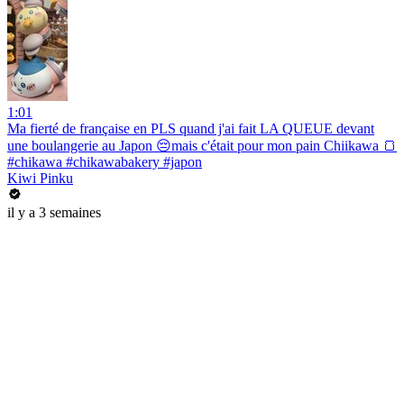
1:01
Ma fierté de française en PLS quand j'ai fait LA QUEUE devant
une boulangerie au Japon 😔mais c'était pour mon pain Chiikawa 🍞
#chikawa #chikawabakery #japon
Kiwi Pinku
il y a 3 semaines