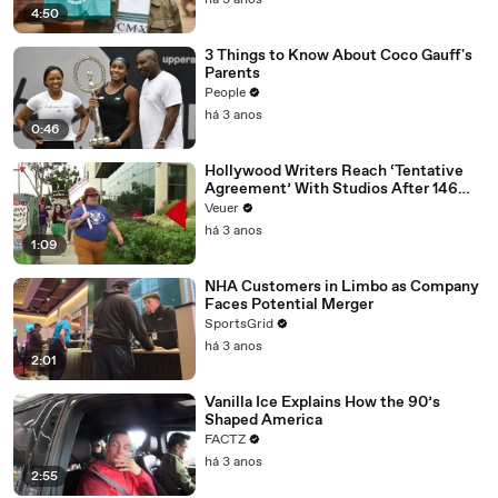
há 3 anos
4:50
3 Things to Know About Coco Gauff's
Parents
People
há 3 anos
0:46
Hollywood Writers Reach ‘Tentative
Agreement’ With Studios After 146
Day Strike
Veuer
há 3 anos
1:09
NHA Customers in Limbo as Company
Faces Potential Merger
SportsGrid
há 3 anos
2:01
Vanilla Ice Explains How the 90’s
Shaped America
FACTZ
há 3 anos
2:55