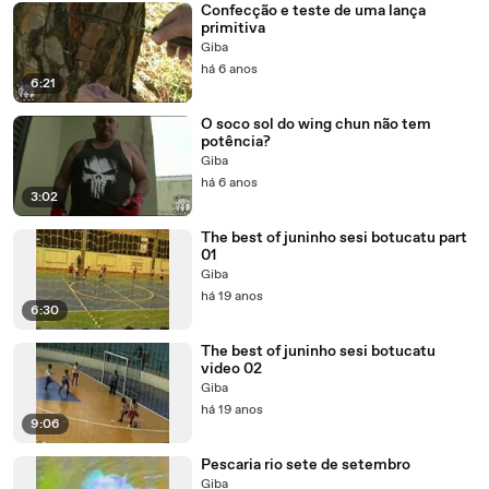
Confecção e teste de uma lança
primitiva
Giba
há 6 anos
6:21
O soco sol do wing chun não tem
potência?
Giba
há 6 anos
3:02
The best of juninho sesi botucatu part
01
Giba
há 19 anos
6:30
The best of juninho sesi botucatu
video 02
Giba
há 19 anos
9:06
Pescaria rio sete de setembro
Giba