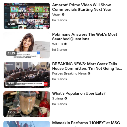
Amazon’ Prime Video Will Show
Commercials Starting Next Year
Veuer
há 3 anos
0:36
Pokimane Answers The Web's Most
Searched Questions
WIRED
há 3 anos
11:13
BREAKING NEWS: Matt Gaetz Tells
House Committee: 'I'm Not Going To
Vote For A Continuing Resolution'
Forbes Breaking News
há 3 anos
4:16
What's Popular on Uber Eats?
Stringr
há 3 anos
1:00
Måneskin Performs "HONEY" at MSG