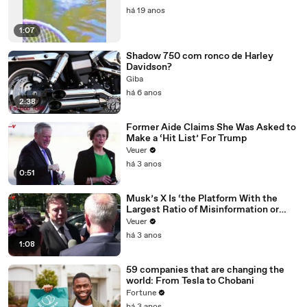
há 19 anos
1:07
Shadow 750 com ronco de Harley
Davidson?
Giba
há 6 anos
2:38
Former Aide Claims She Was Asked to
Make a ‘Hit List’ For Trump
Veuer
há 3 anos
0:51
Musk’s X Is ‘the Platform With the
Largest Ratio of Misinformation or
Disinformation’ Amongst All Social
Veuer
Media Platforms
há 3 anos
1:08
59 companies that are changing the
world: From Tesla to Chobani
Fortune