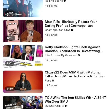
Rolling Stone
há 3 anos
2:50
Matt Rife Hilariously Roasts Your
Dating Profiles | Cosmopolitan
Cosmopolitan USA
há 3 anos
12:13
Kelly Clarkson Fights Back Against
Brandon Blackstock In Devastating
Divorce Battle
Life Stories By Goalcast
há 3 anos
7:01
Chxrry22 Does ASMR with Matcha,
Talks Using Music to Escape & Touring
with The Weeknd
Fuse
há 3 anos
6:59
TCU Wins The Iron Skillet With A 34-17
Win Over SMU
D210SPORTS