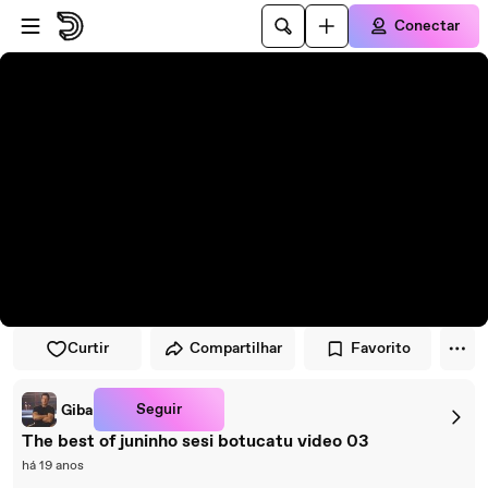
Pular para o player
Ir para o conteúdo principal
Conectar
Curtir
Compartilhar
Favorito
Seguir
Giba
The best of juninho sesi botucatu video 03
há 19 anos