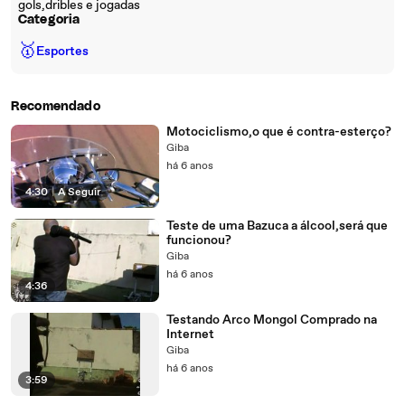
gols,dribles e jogadas
Categoria
🥇
Esportes
Recomendado
Motociclismo,o que é contra-esterço?
Giba
há 6 anos
4:30
|
A Seguir
Teste de uma Bazuca a álcool,será que
funcionou?
Giba
há 6 anos
4:36
Testando Arco Mongol Comprado na
Internet
Giba
há 6 anos
3:59