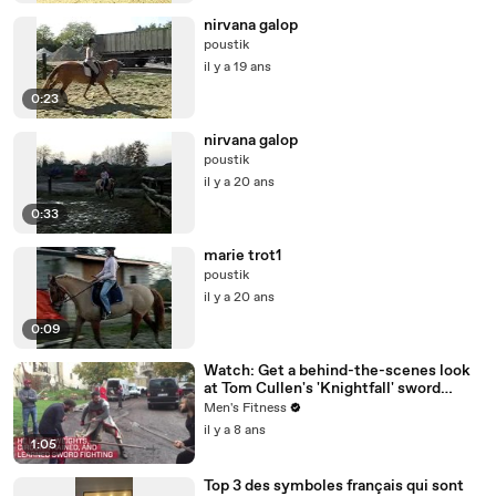
nirvana galop
poustik
il y a 19 ans
0:23
nirvana galop
poustik
il y a 20 ans
0:33
marie trot1
poustik
il y a 20 ans
0:09
Watch: Get a behind-the-scenes look
at Tom Cullen's 'Knightfall' sword
training
Men's Fitness
il y a 8 ans
1:05
Top 3 des symboles français qui sont