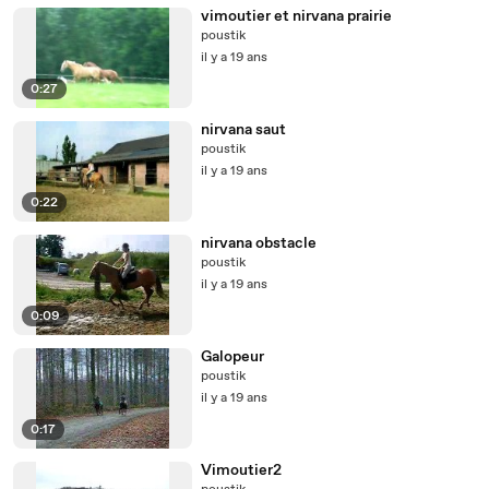
vimoutier et nirvana prairie
poustik
il y a 19 ans
0:27
nirvana saut
poustik
il y a 19 ans
0:22
nirvana obstacle
poustik
il y a 19 ans
0:09
Galopeur
poustik
il y a 19 ans
0:17
Vimoutier2