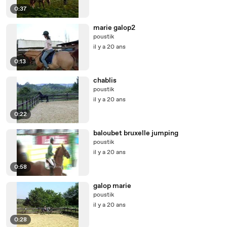
0:37
marie galop2
poustik
il y a 20 ans
0:13
chablis
poustik
il y a 20 ans
0:22
baloubet bruxelle jumping
poustik
il y a 20 ans
0:58
galop marie
poustik
il y a 20 ans
0:28