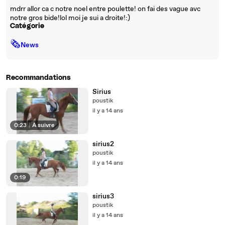
mdrr allor ca c notre noel entre poulette! on fai des vague avc
notre gros bide!lol moi je sui a droite!:)
Catégorie
🗞
News
Recommandations
Sirius
poustik
il y a 14 ans
0:23
|
À suivre
sirius2
poustik
il y a 14 ans
0:19
sirius3
poustik
il y a 14 ans