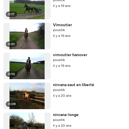
poustik
il y a 19 ans
0:17
Vimoutier
poustik
il y a 19 ans
0:51
vimoutier hanover
poustik
il y a 19 ans
0:10
nirvana saut en liberté
poustik
il y a 20 ans
0:09
nirvana-longe
poustik
il y a 20 ans