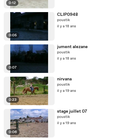
0:12
CLIP0948
poustik
il y a 18 ans
0:05
jument alezane
poustik
il y a 18 ans
0:07
nirvana
poustik
il y a 19 ans
0:23
stage juillet 07
poustik
il y a 19 ans
0:06