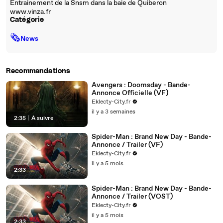
Entrainement de la Snsm dans la baie de Quiberon
www.vinza.fr
Catégorie
🗞
News
Recommandations
Avengers : Doomsday - Bande-
Annonce Officielle (VF)
Eklecty-City.fr
il y a 3 semaines
2:35
|
À suivre
Spider-Man : Brand New Day - Bande-
Annonce / Trailer (VF)
Eklecty-City.fr
il y a 5 mois
2:33
Spider-Man : Brand New Day - Bande-
Annonce / Trailer (VOST)
Eklecty-City.fr
il y a 5 mois
2:33