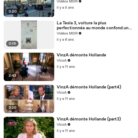
de son dernier film «Ambulance»
Vidéos MDR
il y a 5 ans
0:20
La Tesla 3, voiture la plus
perfectionnée au monde confond un
drapeau d’un supermarché avec un feu
Vidéos MDR
rouge
il y a 6 ans
0:19
VinzA démonte Hollande
VinzA
il y a 11 ans
2:43
VinzA démonte Hollande (part4)
VinzA
il y a 11 ans
3:20
VinzA démonte Hollande (part3)
VinzA
il y a 11 ans