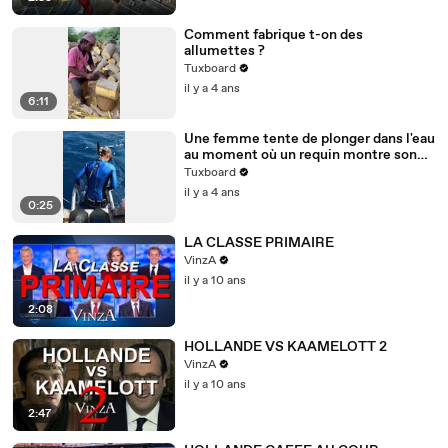
Comment fabrique t-on des
allumettes ?
Tuxboard
il y a 4 ans
6:11
Une femme tente de plonger dans l'eau
au moment où un requin montre son
nez
Tuxboard
il y a 4 ans
0:25
LA CLASSE PRIMAIRE
VinzA
il y a 10 ans
2:08
HOLLANDE VS KAAMELOTT 2
VinzA
il y a 10 ans
2:47