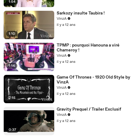
1:54
Sarkozy insulte Taubira !
VinzA
il y a 12 ans
1:10
TPMP : pourquoi Hanouna a viré
Chameroy !
VinzA
il y a 12 ans
1:14
Game Of Thrones - 1920 Old Style by
VinzA
VinzA
il y a 12 ans
2:15
Gravity Prequel / Trailer Exclusif
VinzA
il y a 12 ans
0:37