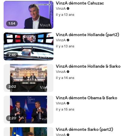
VinzA démonte Cahuzac
VinzA
il y a 13 ans
1:54
VinzA démonte Hollande (part2)
VinzA
il y a 13 ans
2:45
VinzA démonte Hollande & Sarko
VinzA
il y a 14 ans
2:02
VinzA démonte Obama & Sarko
VinzA
il y a 15 ans
2:20
VinzA démonte Sarko (part2)
VinzA