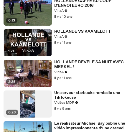
HOLLANDE GAFFE AU COUP
D'ENVOI EURO 2016
VinzA
il y a 10 ans
0:13
HOLLANDE VS KAAMELOTT
VinzA
il y a 11 ans
1:21
HOLLANDE REVELE SA NUIT AVEC
MERKEL !
VinzA
il y a 11 ans
2:25
Un serveur starbucks remballe une
TikTokeuse
Vidéos MDR
il y a 5 ans
0:26
Le réalisateur Michael Bay publie une
vidéo impressionnante d’une cascade