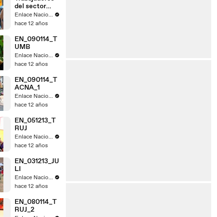
del sector
judicial de
Enlace Nacional
Tacna acatan
hace 12 años
paro
EN_090114_T
UMB
Enlace Nacional
hace 12 años
EN_090114_T
ACNA_1
Enlace Nacional
hace 12 años
EN_051213_T
RUJ
Enlace Nacional
hace 12 años
EN_031213_JU
LI
Enlace Nacional
hace 12 años
EN_080114_T
RUJ_2