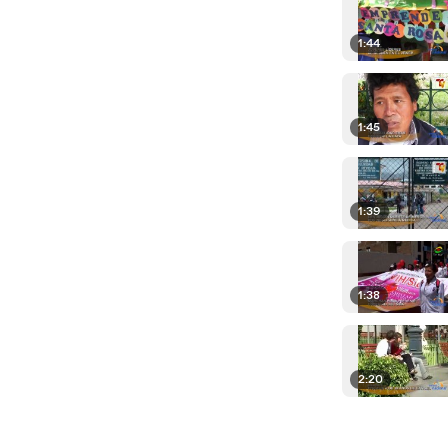
1:44
1:45
1:39
1:38
2:20