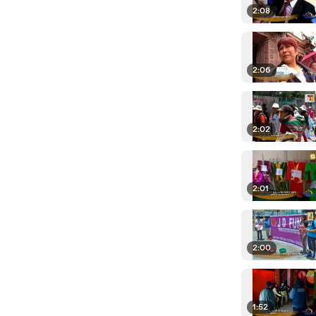
2:08
2:06
2:02
2:01
2:00
1:52