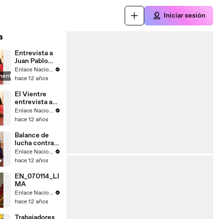
Iniciar sesión
a
Entrevista a
Juan Pablo
Saaverda
Enlace Nacional
mente
FEDEPAZ
hace 12 años
El Vientre
entrevista a
Mayella
Enlace Nacional
Lloclla
hace 12 años
Balance de
lucha contra
el
Enlace Nacional
narcotrafico
hace 12 años
EN_070114_LI
MA
Enlace Nacional
hace 12 años
Trabajadores