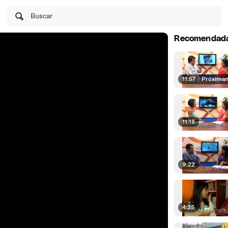
Buscar
Recomendad
11:57
|
Próxima
11:18
9:22
4:25