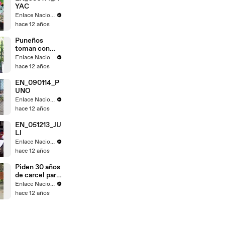
YAC
Enlace Nacional
hace 12 años
Puneños
toman con
calma fallo de
Enlace Nacional
La Haya
hace 12 años
EN_090114_P
UNO
Enlace Nacional
hace 12 años
EN_051213_JU
LI
Enlace Nacional
hace 12 años
Piden 30 años
de carcel para
Gregorio
Enlace Nacional
Santos
hace 12 años