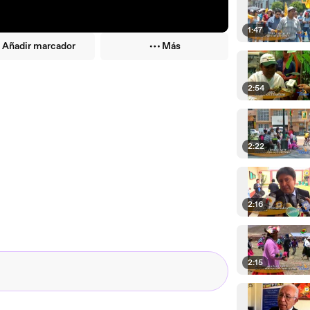
1:47
Añadir marcador
Más
2:54
2:22
2:16
2:15