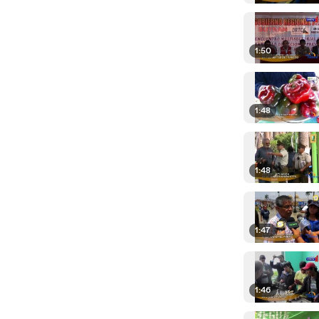
1:50
1:48
1:48
1:47
1:46