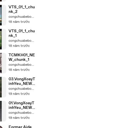
VTS_01_1_chu
nk_2
congchuabebong
18 năm trước
VTS_01_1_chu
nk_1
congchuabebong
18 năm trước
TCMKH01_NE
W_chunk_1
congchuabebong
18 năm trước
03.VongXoayT
inhYeu_NEW_
chunk_1
congchuabebong
19 năm trước
01.VongXoayT
inhYeu_NEW_
chunk_1
congchuabebong
19 năm trước
Former Aide