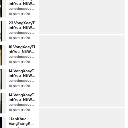
inhYeu_NEW_
chunk_2
congchuabebong
18 năm trước
23.VongXoayT
inhYeu_NEW_
chunk_2
congchuabebong
18 năm trước
18.VongXoayTi
nhYeu_NEW_c
hunk_1
congchuabebong
18 năm trước
14.VongXoayT
inhYeu_NEW_
chunk_2
congchuabebong
18 năm trước
14.VongXoayT
inhYeu_NEW_
chunk_1
congchuabebong
18 năm trước
LienKhuc-
VangTrangKho