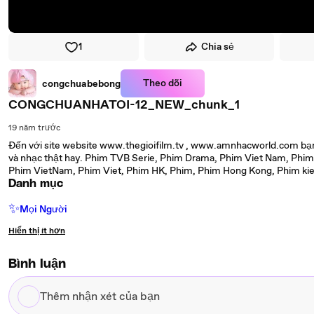
1
Chia sẻ
Theo dõi
congchuabebong
CONGCHUANHATOI-12_NEW_chunk_1
19 năm trước
Đến với site website www.thegioifilm.tv , www.amnhacworld.com bạn
và nhạc thật hay. Phim TVB Serie, Phim Drama, Phim Viet Nam, Phim
Phim VietNam, Phim Viet, Phim HK, Phim, Phim Hong Kong, Phim kie
Danh mục
✨
Mọi Người
Hiển thị ít hơn
Bình luận
Thêm
nhận