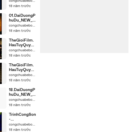
c-
congchuabebong
Karaoke_chun
18 năm trước
k_4
01.DaiDuongP
huDu_NEW_c
hunk_1
congchuabebong
18 năm trước
TheGioiFilm.
HauTuyQuyen
_NEW_chunk_
congchuabebong
5
18 năm trước
TheGioiFilm.
HauTuyQuyen
_NEW_chunk_
congchuabebong
4
18 năm trước
18.DaiDuongP
huDu_NEW_c
hunk_3
congchuabebong
18 năm trước
TrinhCongSon
-
RoiLeRuNguo
congchuabebong
i-_chunk_1
18 năm trước