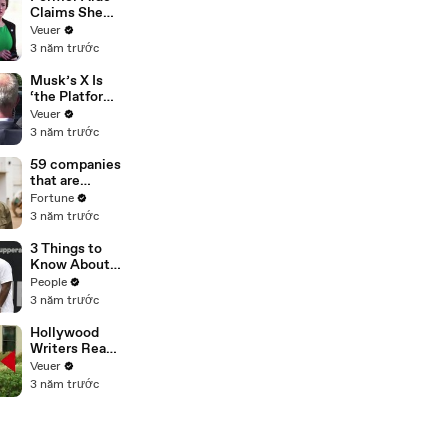
Claims She
Was Asked to
Veuer
Make a ‘Hit
3 năm trước
List’ For
Trump
Musk’s X Is
‘the Platform
With the
Veuer
Largest Ratio
3 năm trước
of
Misinformatio
59 companies
n or
that are
Disinformatio
changing the
Fortune
n’ Amongst
world: From
3 năm trước
All Social
Tesla to
Media
Chobani
3 Things to
Platforms
Know About
Coco Gauff's
People
Parents
3 năm trước
Hollywood
Writers Reach
‘Tentative
Veuer
Agreement’
3 năm trước
With Studios
After 146 Day
Strike