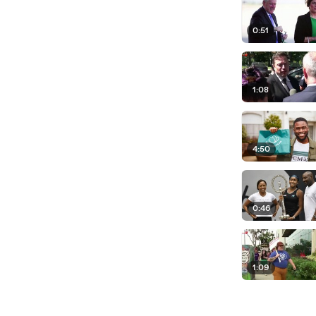
0:51
1:08
4:50
0:46
1:09