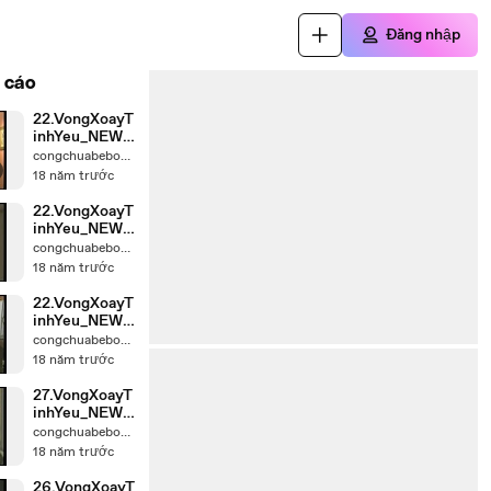
Đăng nhập
 cáo
22.VongXoayT
inhYeu_NEW_
chunk_4
congchuabebong
18 năm trước
22.VongXoayT
inhYeu_NEW_
chunk_3
congchuabebong
18 năm trước
22.VongXoayT
inhYeu_NEW_
chunk_2
congchuabebong
18 năm trước
27.VongXoayT
inhYeu_NEW_
chunk_3
congchuabebong
18 năm trước
26.VongXoayT