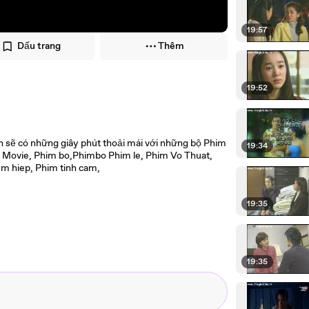
19:57
Dấu trang
Thêm
19:52
 sẽ có những giây phút thoải mái với những bộ Phim
19:34
 Movie, Phim bo,Phimbo Phim le, Phim Vo Thuat,
m hiep, Phim tinh cam,
19:35
19:35