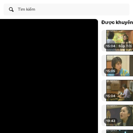
Tìm kiếm
Được khuyến
15:04
|
Sắp Tới
15:05
15:04
19:43