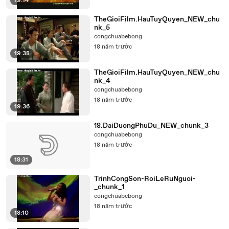
19:14
TheGioiFilm.HauTuyQuyen_NEW_chu
nk_5
congchuabebong
18 năm trước
19:38
TheGioiFilm.HauTuyQuyen_NEW_chu
nk_4
congchuabebong
18 năm trước
19:36
18.DaiDuongPhuDu_NEW_chunk_3
congchuabebong
18 năm trước
18:31
TrinhCongSon-RoiLeRuNguoi-
_chunk_1
congchuabebong
18 năm trước
18:10