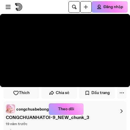
Đi đến trình phát
Đi đến nội dung chính
Đăng nhập
Thích
Chia sẻ
Dấu trang
Theo dõi
congchuabebong
CONGCHUANHATOI-9_NEW_chunk_3
19 năm trước