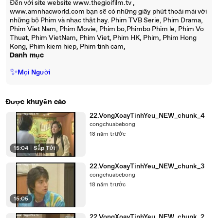
Đến với site website www.thegioifilm.tv ,
www.amnhacworld.com bạn sẽ có những giây phút thoải mái với
những bộ Phim và nhạc thật hay. Phim TVB Serie, Phim Drama,
Phim Viet Nam, Phim Movie, Phim bo,Phimbo Phim le, Phim Vo
Thuat, Phim VietNam, Phim Viet, Phim HK, Phim, Phim Hong
Kong, Phim kiem hiep, Phim tinh cam,
Danh mục
✨
Mọi Người
Được khuyến cáo
22.VongXoayTinhYeu_NEW_chunk_4
congchuabebong
18 năm trước
15:04
|
Sắp Tới
22.VongXoayTinhYeu_NEW_chunk_3
congchuabebong
18 năm trước
15:05
22.VongXoayTinhYeu_NEW_chunk_2