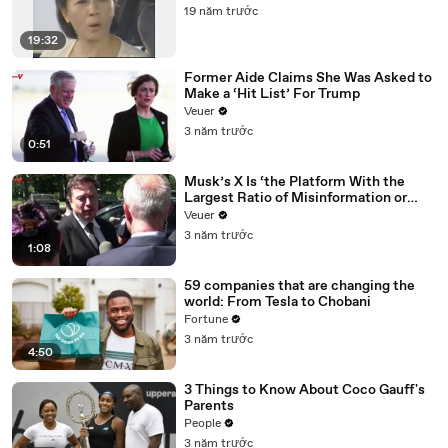
19 năm trước
19:32
Former Aide Claims She Was Asked to
Make a ‘Hit List’ For Trump
Veuer
3 năm trước
0:51
Musk’s X Is ‘the Platform With the
Largest Ratio of Misinformation or
Disinformation’ Amongst All Social
Veuer
Media Platforms
3 năm trước
1:08
59 companies that are changing the
world: From Tesla to Chobani
Fortune
3 năm trước
4:50
3 Things to Know About Coco Gauff's
Parents
People
3 năm trước