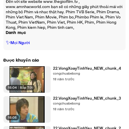
Đến với site website www.thegioifilm.tv ,
www.amnhacworld.com bạn sẽ có những giây phút thoải mái với
những bộ Phim và nhạc thật hay. Phim TVB Serie, Phim Drama,
Phim Viet Nam, Phim Movie, Phim bo,Phimbo Phim le, Phim Vo
Thuat, Phim VietNam, Phim Viet, Phim HK, Phim, Phim Hong
Kong, Phim kiem hiep, Phim tinh cam,
Danh mục
✨
Mọi Người
Được khuyến cáo
22.VongXoayTinhYeu_NEW_chunk_4
congchuabebong
18 năm trước
15:04
|
Sắp Tới
22.VongXoayTinhYeu_NEW_chunk_3
congchuabebong
18 năm trước
15:05
22.VongXoayTinhYeu_NEW_chunk_2