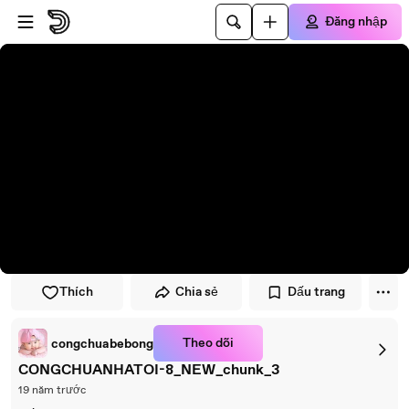
Đi đến trình phát
Đi đến nội dung chính
Đăng nhập
Thích
Chia sẻ
Dấu trang
Theo dõi
congchuabebong
CONGCHUANHATOI-8_NEW_chunk_3
19 năm trước