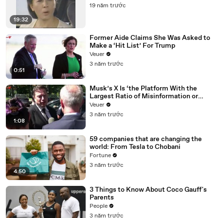
19 năm trước
19:32
Former Aide Claims She Was Asked to
Make a ‘Hit List’ For Trump
Veuer
3 năm trước
0:51
Musk’s X Is ‘the Platform With the
Largest Ratio of Misinformation or
Disinformation’ Amongst All Social
Veuer
Media Platforms
3 năm trước
1:08
59 companies that are changing the
world: From Tesla to Chobani
Fortune
3 năm trước
4:50
3 Things to Know About Coco Gauff's
Parents
People
3 năm trước