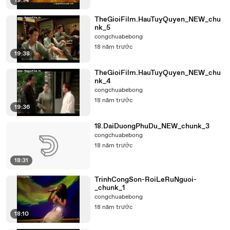
19:14
TheGioiFilm.HauTuyQuyen_NEW_chu
nk_5
congchuabebong
18 năm trước
19:38
TheGioiFilm.HauTuyQuyen_NEW_chu
nk_4
congchuabebong
18 năm trước
19:36
18.DaiDuongPhuDu_NEW_chunk_3
congchuabebong
18 năm trước
18:31
TrinhCongSon-RoiLeRuNguoi-
_chunk_1
congchuabebong
18 năm trước
18:10