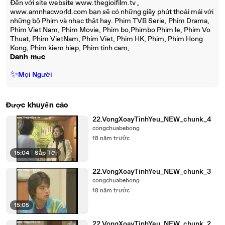
Đến với site website www.thegioifilm.tv ,
www.amnhacworld.com bạn sẽ có những giây phút thoải mái với
những bộ Phim và nhạc thật hay. Phim TVB Serie, Phim Drama,
Phim Viet Nam, Phim Movie, Phim bo,Phimbo Phim le, Phim Vo
Thuat, Phim VietNam, Phim Viet, Phim HK, Phim, Phim Hong
Kong, Phim kiem hiep, Phim tinh cam,
Danh mục
✨
Mọi Người
Được khuyến cáo
22.VongXoayTinhYeu_NEW_chunk_4
congchuabebong
18 năm trước
15:04
|
Sắp Tới
22.VongXoayTinhYeu_NEW_chunk_3
congchuabebong
18 năm trước
15:05
22.VongXoayTinhYeu_NEW_chunk_2