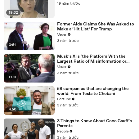
19 năm trước
19:32
Former Aide Claims She Was Asked to
Make a ‘Hit List’ For Trump
Veuer
3 năm trước
0:51
Musk’s X Is ‘the Platform With the
Largest Ratio of Misinformation or
Disinformation’ Amongst All Social
Veuer
Media Platforms
3 năm trước
1:08
59 companies that are changing the
world: From Tesla to Chobani
Fortune
3 năm trước
4:50
3 Things to Know About Coco Gauff's
Parents
People
3 năm trước