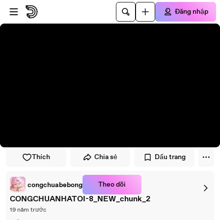
Đi đến trình phát
Đi đến nội dung chính
Đăng nhập
Thích
Chia sẻ
Dấu trang
Theo dõi
congchuabebong
CONGCHUANHATOI-8_NEW_chunk_2
19 năm trước