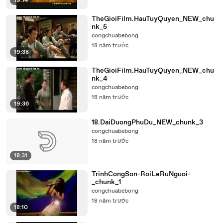
19:14
TheGioiFilm.HauTuyQuyen_NEW_chu
nk_5
congchuabebong
18 năm trước
19:38
TheGioiFilm.HauTuyQuyen_NEW_chu
nk_4
congchuabebong
18 năm trước
19:36
18.DaiDuongPhuDu_NEW_chunk_3
congchuabebong
18 năm trước
18:31
TrinhCongSon-RoiLeRuNguoi-
_chunk_1
congchuabebong
18 năm trước
18:10