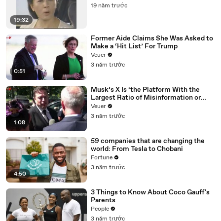
19 năm trước
19:32
Former Aide Claims She Was Asked to
Make a ‘Hit List’ For Trump
Veuer
3 năm trước
0:51
Musk’s X Is ‘the Platform With the
Largest Ratio of Misinformation or
Disinformation’ Amongst All Social
Veuer
Media Platforms
3 năm trước
1:08
59 companies that are changing the
world: From Tesla to Chobani
Fortune
3 năm trước
4:50
3 Things to Know About Coco Gauff's
Parents
People
3 năm trước