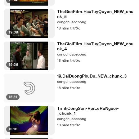
19:14
TheGioiFilm.HauTuyQuyen_NEW_chu
nk_5
congchuabebong
18 năm trước
19:38
TheGioiFilm.HauTuyQuyen_NEW_chu
nk_4
congchuabebong
18 năm trước
19:36
18.DaiDuongPhuDu_NEW_chunk_3
congchuabebong
18 năm trước
18:31
TrinhCongSon-RoiLeRuNguoi-
_chunk_1
congchuabebong
18 năm trước
18:10