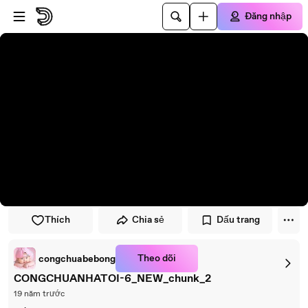
Đi đến trình phát
Đi đến nội dung chính
Đăng nhập
Thích
Chia sẻ
Dấu trang
Theo dõi
congchuabebong
CONGCHUANHATOI-6_NEW_chunk_2
19 năm trước