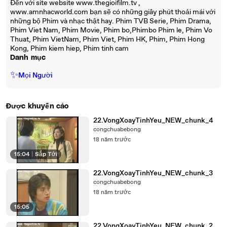
Đến với site website www.thegioifilm.tv ,
www.amnhacworld.com bạn sẽ có những giây phút thoải mái với
những bộ Phim và nhạc thật hay. Phim TVB Serie, Phim Drama,
Phim Viet Nam, Phim Movie, Phim bo,Phimbo Phim le, Phim Vo
Thuat, Phim VietNam, Phim Viet, Phim HK, Phim, Phim Hong
Kong, Phim kiem hiep, Phim tinh cam
Danh mục
✨
Mọi Người
Được khuyến cáo
22.VongXoayTinhYeu_NEW_chunk_4
congchuabebong
18 năm trước
15:04
|
Sắp Tới
22.VongXoayTinhYeu_NEW_chunk_3
congchuabebong
18 năm trước
15:05
22.VongXoayTinhYeu_NEW_chunk_2