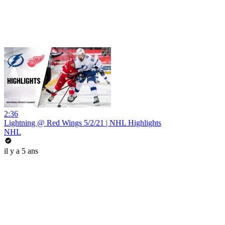
2:36
Lightning @ Red Wings 5/2/21 | NHL Highlights
NHL
il y a 5 ans