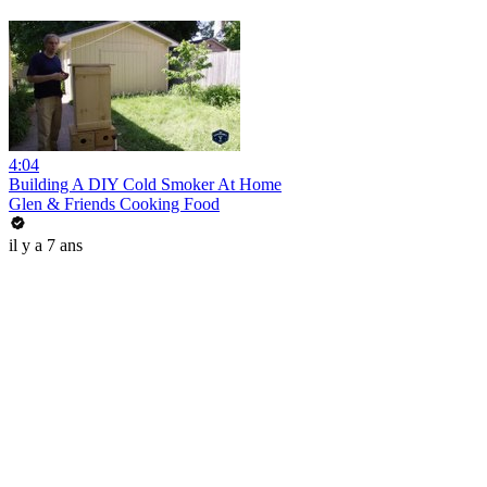
4:04
Building A DIY Cold Smoker At Home
Glen & Friends Cooking Food
il y a 7 ans