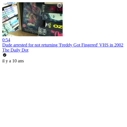
0:54
Dude arrested for not returning 'Freddy Got Fingered' VHS in 2002
The Daily Dot
il y a 10 ans