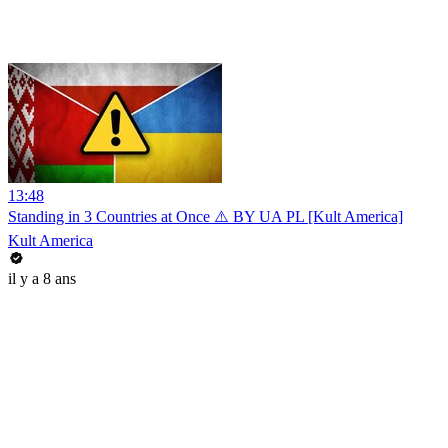
13:48
Standing in 3 Countries at Once ⚠️ BY UA PL [Kult America]
Kult America
il y a 8 ans