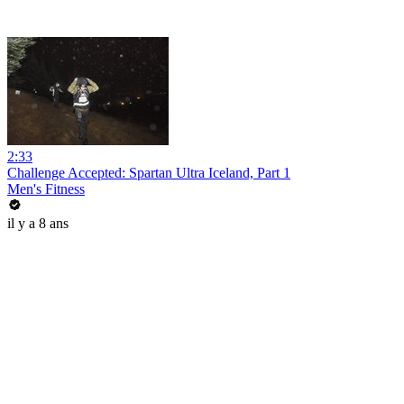
2:33
Challenge Accepted: Spartan Ultra Iceland, Part 1
Men's Fitness
il y a 8 ans