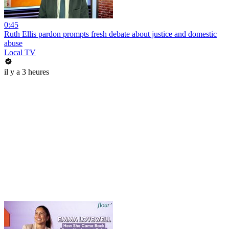
0:45
Ruth Ellis pardon prompts fresh debate about justice and domestic
abuse
Local TV
il y a 3 heures