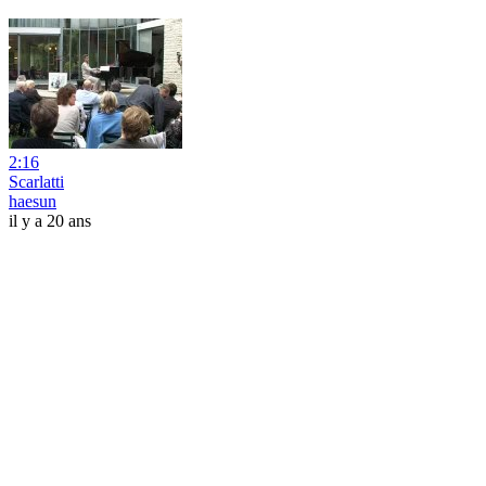
2:16
Scarlatti
haesun
il y a 20 ans