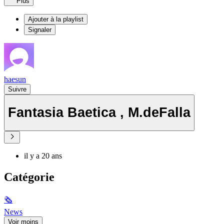
Plus
Ajouter à la playlist
Signaler
haesun
Suivre
Fantasia Baetica , M.deFalla
il y a 20 ans
Catégorie
🗞
News
Voir moins