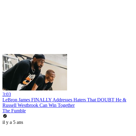
3:03
LeBron James FINALLY Addresses Haters That DOUBT He &
Russell Westbrook Can Win Together
The Fumble
il y a 5 ans