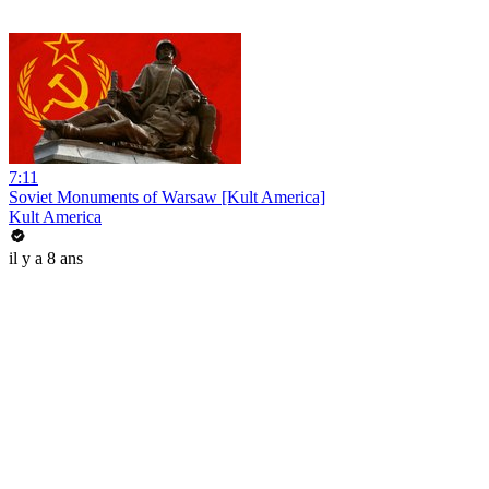
7:11
Soviet Monuments of Warsaw [Kult America]
Kult America
il y a 8 ans