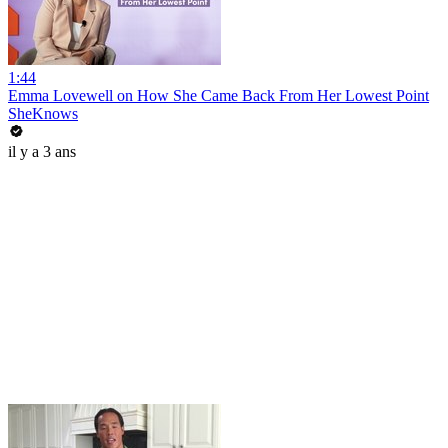
1:44
Emma Lovewell on How She Came Back From Her Lowest Point
SheKnows
il y a 3 ans