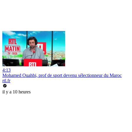
4:13
Mohamed Ouahbi, prof de sport devenu sélectionneur du Maroc
rtl.fr
il y a 10 heures