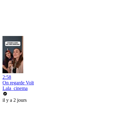
2:58
On regarde Volt
Lala_cinema
il y a 2 jours