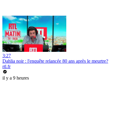
3:27
Dahlia noir : l'enquête relancée 80 ans après le meurtre?
rtl.fr
il y a 9 heures