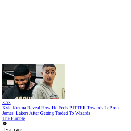
3:53
Kyle Kuzma Reveal How He Feels BITTER Towards LeBron
James, Lakers After Getting Traded To Wizards
The Fumble
il y a 5 ans