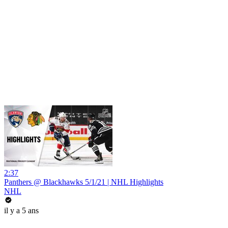
2:37
Panthers @ Blackhawks 5/1/21 | NHL Highlights
NHL
il y a 5 ans