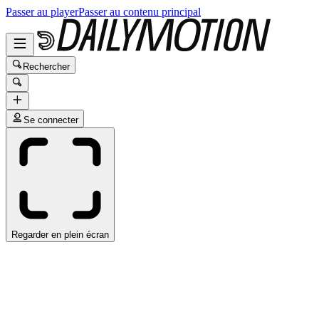
Passer au player
Passer au contenu principal
Rechercher
Se connecter
Regarder en plein écran