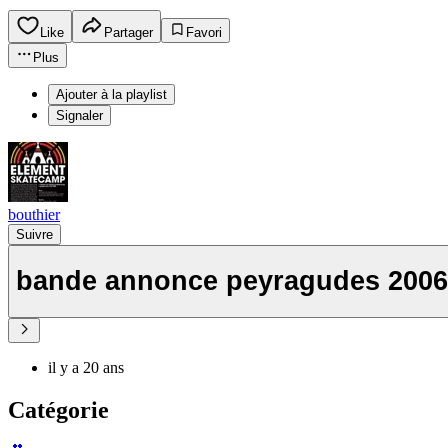
Like
Partager
Favori
Plus
Ajouter à la playlist
Signaler
bouthier
Suivre
bande annonce peyragudes 2006
il y a 20 ans
Catégorie