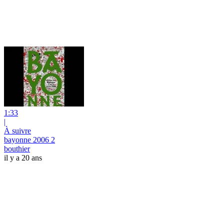
1:33
|
À suivre
bayonne 2006 2
bouthier
il y a 20 ans