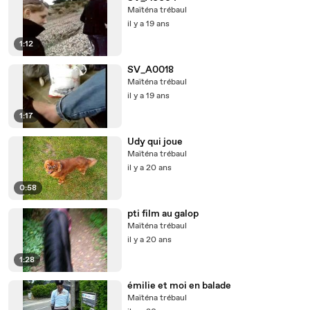
Maïténa trébaul
il y a 19 ans
1:12
SV_A0018
Maïténa trébaul
il y a 19 ans
1:17
Udy qui joue
Maïténa trébaul
il y a 20 ans
0:58
pti film au galop
Maïténa trébaul
il y a 20 ans
1:28
émilie et moi en balade
Maïténa trébaul