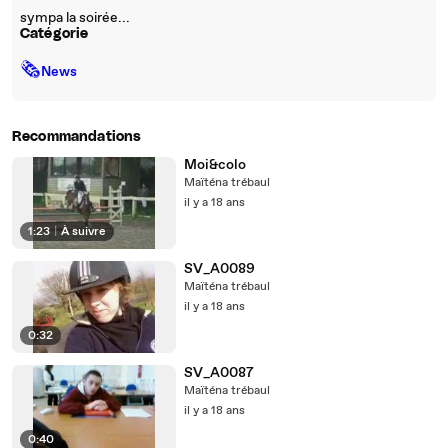
sympa la soirée...
Catégorie
🗞
News
Recommandations
Moi&colo
Maïténa trébaul
il y a 18 ans
1:23
|
À suivre
SV_A0089
Maïténa trébaul
il y a 18 ans
0:32
SV_A0087
Maïténa trébaul
il y a 18 ans
0:40