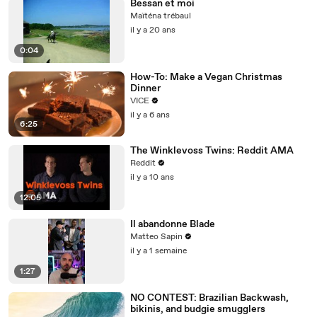
Bessan et moi
Maïténa trébaul
il y a 20 ans
0:04
How-To: Make a Vegan Christmas
Dinner
VICE
il y a 6 ans
6:25
The Winklevoss Twins: Reddit AMA
Reddit
il y a 10 ans
12:05
Il abandonne Blade
Matteo Sapin
il y a 1 semaine
1:27
NO CONTEST: Brazilian Backwash,
bikinis, and budgie smugglers