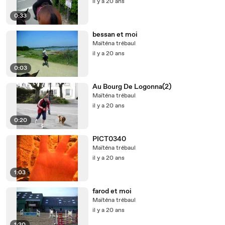
il y a 20 ans
0:33
bessan et moi
Maïténa trébaul
il y a 20 ans
0:03
Au Bourg De Logonna(2)
Maïténa trébaul
il y a 20 ans
0:20
PICT0340
Maïténa trébaul
il y a 20 ans
1:03
farod et moi
Maïténa trébaul
il y a 20 ans