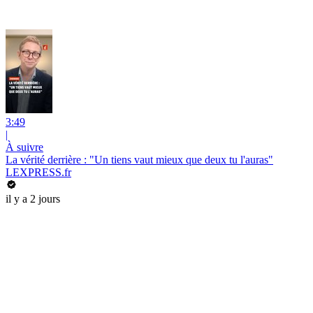
3:49
|
À suivre
La vérité derrière : "Un tiens vaut mieux que deux tu l'auras"
LEXPRESS.fr
il y a 2 jours