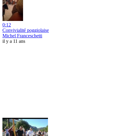
0:12
Convivialité poggiolaise
Michel Franceschetti
il y a 11 ans