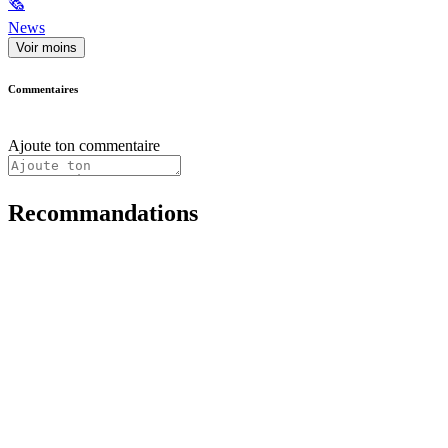
🗞
News
Voir moins
Commentaires
Ajoute ton commentaire
Recommandations