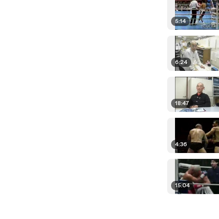
5:14
6:24
18:47
4:36
15:04