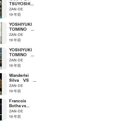
TSUYOSHI
HAMADA
ZAN-DE
19 年前
YOSHIYUKI
TOMINO
「ANIMATION
ZAN-DE
technique」
19 年前
YOSHIYUKI
TOMINO
「A.C.E.2」
ZAN-DE
19 年前
Wanderlei
Silva VS
Dilson Filho
ZAN-DE
19 年前
Francois
Botha vs
Yusuke
ZAN-DE
Fujimoto
19 年前