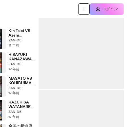
ログイン
Kin Taiei VS
Azem
Maksutaj
ZAN-DE
11 年前
HISAYUKI
KANAZAWA
VS MUAY
ZAN-DE
THAI
17 年前
MASATO VS
KOHIRUIMAK
I
ZAN-DE
17 年前
KAZUHISA
WATANABE
VS DAISUKE
ZAN-DE
UEMATSU
17 年前
全国の都道府