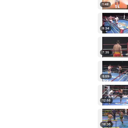
1:48
8:34
7:35
5:59
12:55
18:36