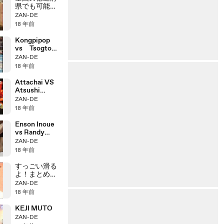
県でも可能な
はずだ。同和
ZAN-DE
対策予算をゼ
18 年前
ロにした知事
がいた。
Kongpipop
vs Tsogto
Amara 2-2
ZAN-DE
18 年前
Attachai VS
Atsushi
Suzuki
ZAN-DE
18 年前
Enson Inoue
vs Randy
Couture
ZAN-DE
18 年前
すっごい滑る
よ！まとめ動
画（秋山vs桜
ZAN-DE
庭）
18 年前
KEJI MUTO
ZAN-DE