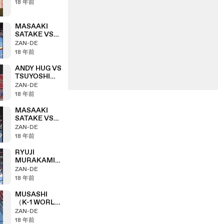
18 年前
MASAAKI
SATAKE VS
KIMO
ZAN-DE
18 年前
ANDY HUG VS
TSUYOSHI
NAKASAKO
ZAN-DE
18 年前
MASAAKI
SATAKE VS
MASASHI
ZAN-DE
SUZUKI
18 年前
RYUJI
MURAKAMI
VS HIROKI
ZAN-DE
KUROSAWA
18 年前
MUSASHI
（K-1 WORLD
GP 2003 in
ZAN-DE
MELBOURNE
18 年前