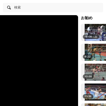
検索
お勧め
18:08
|
次
6:22
10:58
13:35