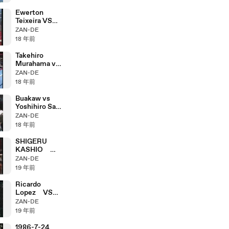
）
Ewerton
Teixeira VS
Tsuyoshi
ZAN-DE
Nakasako
18 年前
Takehiro
Murahama vs
Kensaku
ZAN-DE
Maeda
18 年前
Buakaw vs
Yoshihiro Sato
II（2-2）
ZAN-DE
18 年前
SHIGERU
KASHIO
VS KOJIRO
ZAN-DE
SASAKI
19 年前
Ricardo
Lopez VS
Rosendo
ZAN-DE
Alvarez
19 年前
1st 1-2
1986-7-24