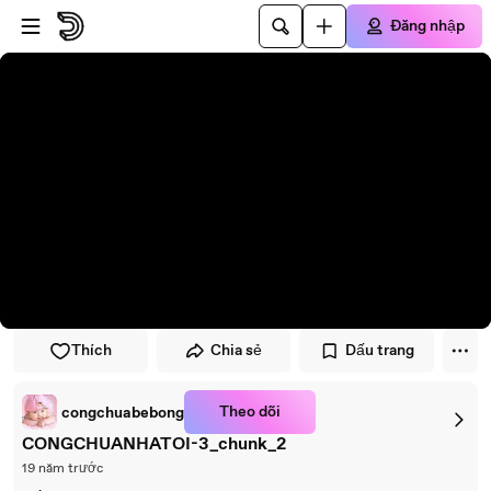
Đi đến trình phát
Đi đến nội dung chính
Đăng nhập
Thích
Chia sẻ
Dấu trang
Theo dõi
congchuabebong
CONGCHUANHATOI-3_chunk_2
19 năm trước