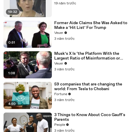
19 năm trước
19:32
Former Aide Claims She Was Asked to
Make a ‘Hit List’ For Trump
Veuer
3 năm trước
0:51
Musk’s X Is ‘the Platform With the
Largest Ratio of Misinformation or
Disinformation’ Amongst All Social
Veuer
Media Platforms
3 năm trước
1:08
59 companies that are changing the
world: From Tesla to Chobani
Fortune
3 năm trước
4:50
3 Things to Know About Coco Gauff's
Parents
People
3 năm trước