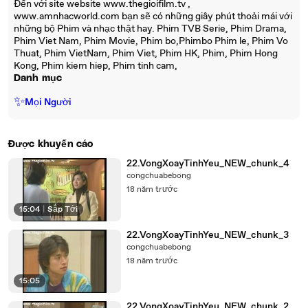
Đến với site website www.thegioifilm.tv ,
www.amnhacworld.com bạn sẽ có những giây phút thoải mái với
những bộ Phim và nhạc thật hay. Phim TVB Serie, Phim Drama,
Phim Viet Nam, Phim Movie, Phim bo,Phimbo Phim le, Phim Vo
Thuat, Phim VietNam, Phim Viet, Phim HK, Phim, Phim Hong
Kong, Phim kiem hiep, Phim tinh cam,
Danh mục
✨
Mọi Người
Được khuyến cáo
22.VongXoayTinhYeu_NEW_chunk_4
congchuabebong
18 năm trước
15:04
|
Sắp Tới
22.VongXoayTinhYeu_NEW_chunk_3
congchuabebong
18 năm trước
15:05
22.VongXoayTinhYeu_NEW_chunk_2