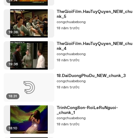
19:14
TheGioiFilm.HauTuyQuyen_NEW_chu
nk_5
congchuabebong
18 năm trước
19:38
TheGioiFilm.HauTuyQuyen_NEW_chu
nk_4
congchuabebong
18 năm trước
19:36
18.DaiDuongPhuDu_NEW_chunk_3
congchuabebong
18 năm trước
18:31
TrinhCongSon-RoiLeRuNguoi-
_chunk_1
congchuabebong
18 năm trước
18:10