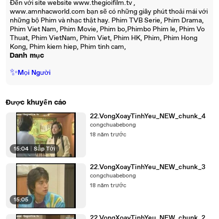
Đến với site website www.thegioifilm.tv ,
www.amnhacworld.com bạn sẽ có những giây phút thoải mái với
những bộ Phim và nhạc thật hay. Phim TVB Serie, Phim Drama,
Phim Viet Nam, Phim Movie, Phim bo,Phimbo Phim le, Phim Vo
Thuat, Phim VietNam, Phim Viet, Phim HK, Phim, Phim Hong
Kong, Phim kiem hiep, Phim tinh cam,
Danh mục
✨
Mọi Người
Được khuyến cáo
22.VongXoayTinhYeu_NEW_chunk_4
congchuabebong
18 năm trước
15:04
|
Sắp Tới
22.VongXoayTinhYeu_NEW_chunk_3
congchuabebong
18 năm trước
15:05
22.VongXoayTinhYeu_NEW_chunk_2