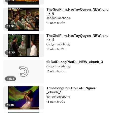
19:14
TheGioiFilm.HauTuyQuyen_NEW_chu
nk_5
congchuabebong
18 năm trước
19:38
TheGioiFilm.HauTuyQuyen_NEW_chu
nk_4
congchuabebong
18 năm trước
19:36
18.DaiDuongPhuDu_NEW_chunk_3
congchuabebong
18 năm trước
18:31
TrinhCongSon-RoiLeRuNguoi-
_chunk_1
congchuabebong
18 năm trước
18:10