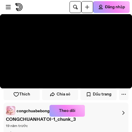
Đi đến trình phát
Đi đến nội dung chính
Đăng nhập
Thích
Chia sẻ
Dấu trang
Theo dõi
congchuabebong
CONGCHUANHATOI-1_chunk_3
19 năm trước