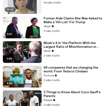
19 năm trước
19:32
Former Aide Claims She Was Asked to
Make a ‘Hit List’ For Trump
Veuer
3 năm trước
0:51
Musk’s X Is ‘the Platform With the
Largest Ratio of Misinformation or
Disinformation’ Amongst All Social
Veuer
Media Platforms
3 năm trước
1:08
59 companies that are changing the
world: From Tesla to Chobani
Fortune
3 năm trước
4:50
3 Things to Know About Coco Gauff's
Parents
People
3 năm trước