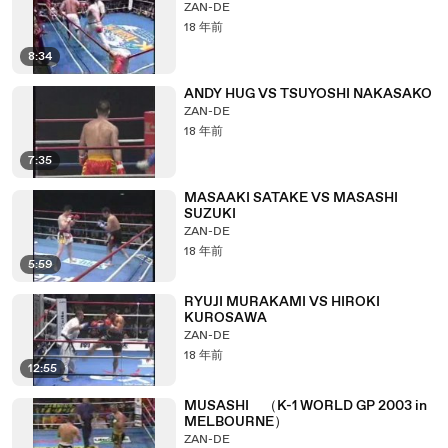
ZAN-DE
18 年前
8:34
ANDY HUG VS TSUYOSHI NAKASAKO
ZAN-DE
18 年前
7:35
MASAAKI SATAKE VS MASASHI
SUZUKI
ZAN-DE
18 年前
5:59
RYUJI MURAKAMI VS HIROKI
KUROSAWA
ZAN-DE
18 年前
12:55
MUSASHI （K-1 WORLD GP 2003 in
MELBOURNE）
ZAN-DE