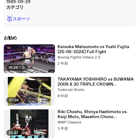
1989-09-29
カテゴリ
🥇
スポーツ
お勧め
Keisuke Matsumoto vs Yushi Fujita
(25-06-2024) Full Fight
Boxing Fights Videos 2.0
2 年前
41:26
|
次
TAKAYAMA YOSHIHIRO vs SUWAMA
2009.8.30 TRIPLE CROWN
CHAMPIONSHIP
Todoroki Shoto
9 年前
27:29
Riki Choshu, Shinya Hashimoto vs.
Keiji Muto, Masahiro Chono
(1990.10.14)
WWF Classics
3 年前
22:27