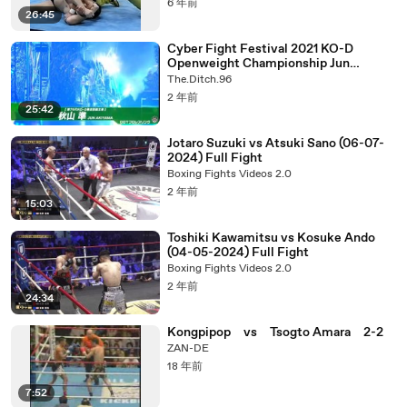
6 年前
26:45
Cyber Fight Festival 2021 KO-D
Openweight Championship Jun
Akiyama vs HASHIRAMA
The.Ditch.96
2 年前
25:42
Jotaro Suzuki vs Atsuki Sano (06-07-
2024) Full Fight
Boxing Fights Videos 2.0
2 年前
15:03
Toshiki Kawamitsu vs Kosuke Ando
(04-05-2024) Full Fight
Boxing Fights Videos 2.0
2 年前
24:34
Kongpipop vs Tsogto Amara 2-2
ZAN-DE
18 年前
7:52