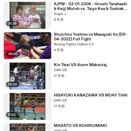
AJPW - 03-01-2008 - Hiroshi Tanahashi
& Keiji Mutoh vs. Taiyo Kea & Toshiaki
Kawada
Sugar J.
6 年前
31:38
Shuichiro Yoshino vs Masayuki Ito (09-
04-2022) Full Fight
Boxing Fights Videos 2.0
4 年前
45:50
Kin Taiei VS Azem Maksutaj
ZAN-DE
11 年前
18:08
HISAYUKI KANAZAWA VS MUAY THAI
ZAN-DE
17 年前
6:22
MASATO VS KOHIRUIMAKI