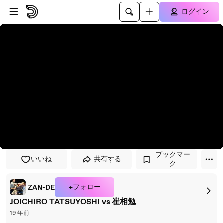
プレイヤーにスキップ
メインコンテンツにスキップ
ログイン
ブックマー
いいね
共有する
ク
+フォロー
ZAN-DE
JOICHIRO TATSUYOSHI vs 崔相勉
19 年前