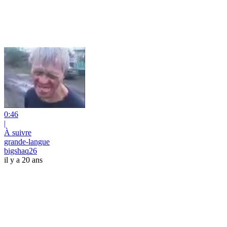
0:46
|
À suivre
grande-langue
bigshaq26
il y a 20 ans