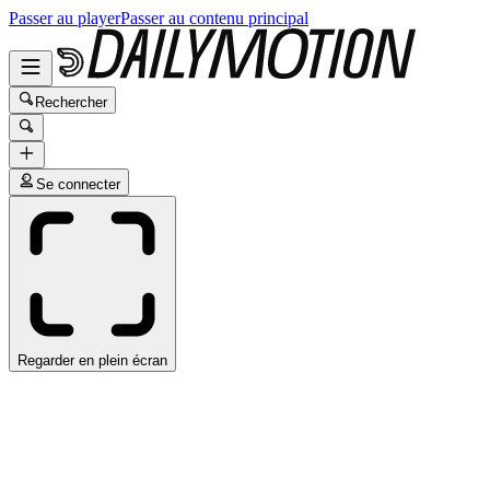
Passer au player
Passer au contenu principal
Rechercher
Se connecter
Regarder en plein écran