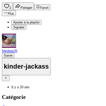
2
Partager
Favori
Plus
Ajouter à la playlist
Signaler
bigshaq26
Suivre
kinder-jackass
il y a 20 ans
Catégorie