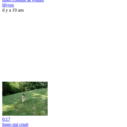
lilyves
il y a 19 ans
0:17
hugo qui court