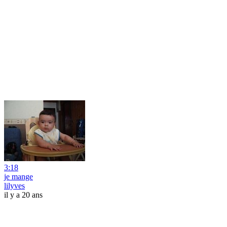
3:18
je mange
lilyves
il y a 20 ans