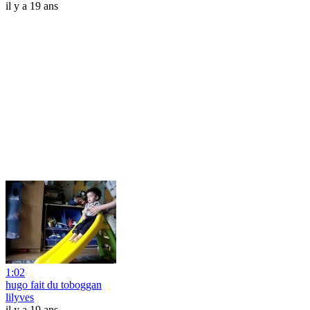
il y a 19 ans
1:02
hugo fait du toboggan
lilyves
il y a 19 ans