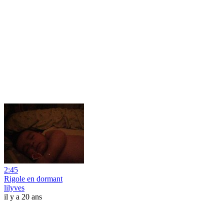
2:45
Rigole en dormant
lilyves
il y a 20 ans