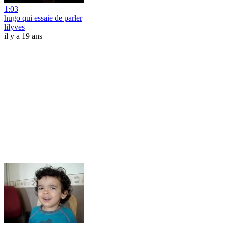
1:03
hugo qui essaie de parler
lilyves
il y a 19 ans