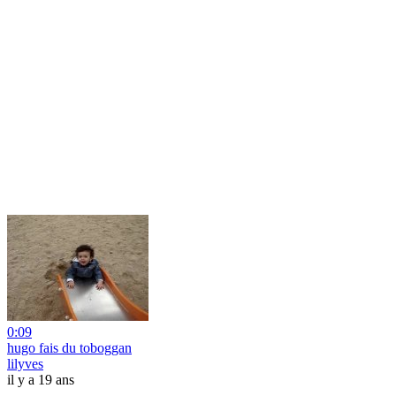
0:09
hugo fais du toboggan
lilyves
il y a 19 ans