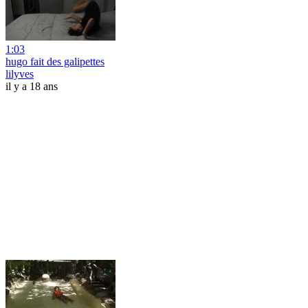
1:03
hugo fait des galipettes
lilyves
il y a 18 ans