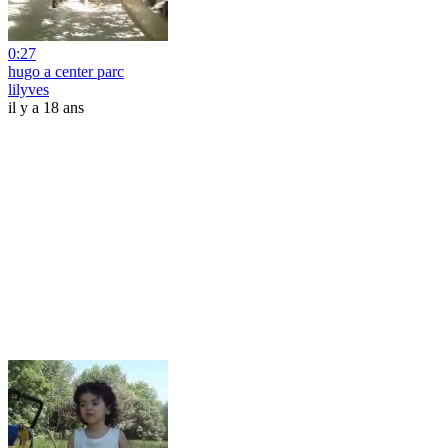
0:27
hugo a center parc
lilyves
il y a 18 ans