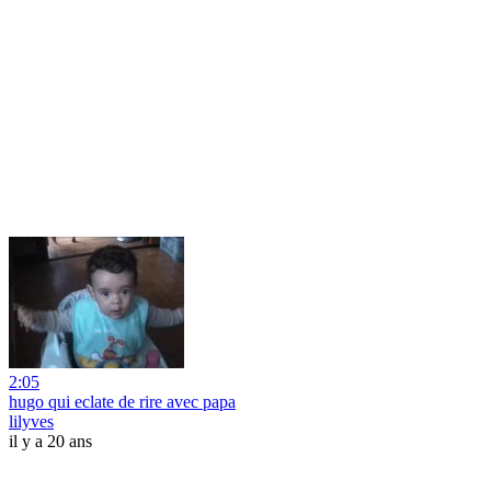
2:05
hugo qui eclate de rire avec papa
lilyves
il y a 20 ans