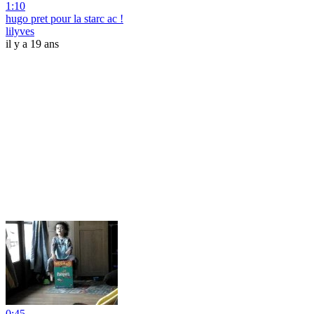
1:10
hugo pret pour la starc ac !
lilyves
il y a 19 ans
0:45