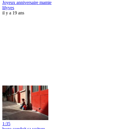
Joyeux anniversaire mamie
lilyves
il y a 19 ans
1:35
hugo conduit sa voiture