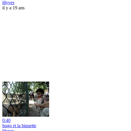
lilyves
il y a 19 ans
0:40
hugo et la biquette
lilyves