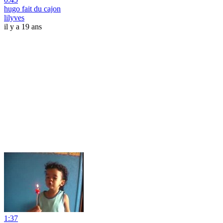
hugo fait du cajon
lilyves
il y a 19 ans
1:37