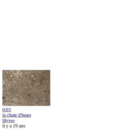
0:03
la chute d'hugo
lilyves
il y a 19 ans