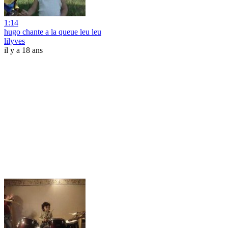
1:14
hugo chante a la queue leu leu
lilyves
il y a 18 ans