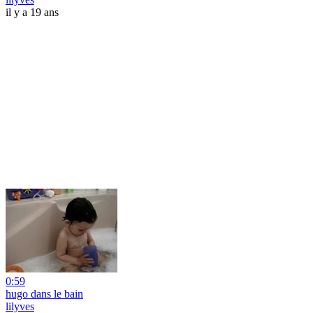
il y a 19 ans
0:59
hugo dans le bain
lilyves