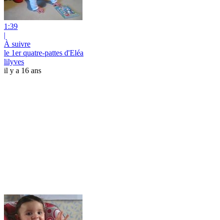
1:39
|
À suivre
le 1er quatre-pattes d'Eléa
lilyves
il y a 16 ans