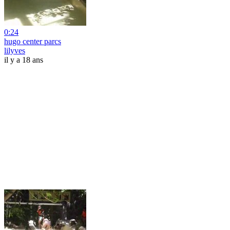
0:24
hugo center parcs
lilyves
il y a 18 ans