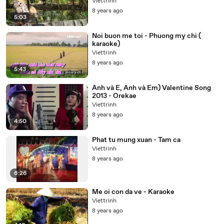
Viettrinh
8 years ago
5:03
Noi buon me toi - Phuong my chi (
karaoke)
Viettrinh
8 years ago
5:43
Anh và E, Anh và Em) Valentine Song
2013 - Orekae
Viettrinh
8 years ago
4:50
Phat tu mung xuan - Tam ca
Viettrinh
8 years ago
6:26
Me oi con da ve - Karaoke
Viettrinh
8 years ago