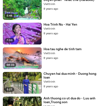
Duyen phan - Nhac che (Karaoke)
Viettrinh
8 years ago
5:48
Hoa Trinh Nu - Hai Yen
Viettrinh
8 years ago
7:05
Hoa tau nghe de tinh tam
Viettrinh
8 years ago
56:33
Chuyen hai dua minh - Duong hong
loan
Viettrinh
8 years ago
5:27
Anh thuong co ut dua do - Luu anh
loan,Truong son