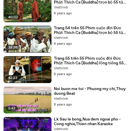
Phật Thích Ca (Buddha) trọn bộ 55 tập
lồng tiếng
Viettrinh
8 years ago
40:03
Trang 54 trên 55 Phim cuộc đời Đức
Phật Thích Ca (Buddha) trọn bộ 55 tập
lồng tiếng
Viettrinh
8 years ago
38:26
Trang 55 trên 55 Phim cuộc đời Đức
Phật Thích Ca (Buddha) lồng tiếng 55
tập trọn bộ
Viettrinh
8 years ago
42:23
Noi buon me toi - Phuong my chi,Thuy
duong Beat
Viettrinh
8 years ago
5:43
Lk Sau le bong,Nua dem ngoai pho -
Cong nghia,Thien nhan Karaoke
Viettrinh