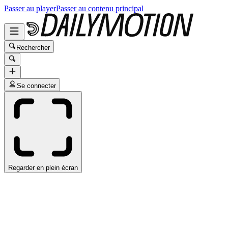
Passer au player
Passer au contenu principal
Rechercher
Se connecter
Regarder en plein écran