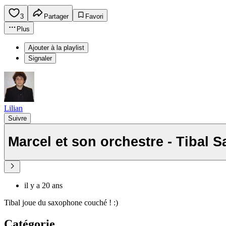
3
Partager
Favori
Plus
Ajouter à la playlist
Signaler
Lilian
Suivre
Marcel et son orchestre - Tibal S
il y a 20 ans
Tibal joue du saxophone couché ! :)
Catégorie