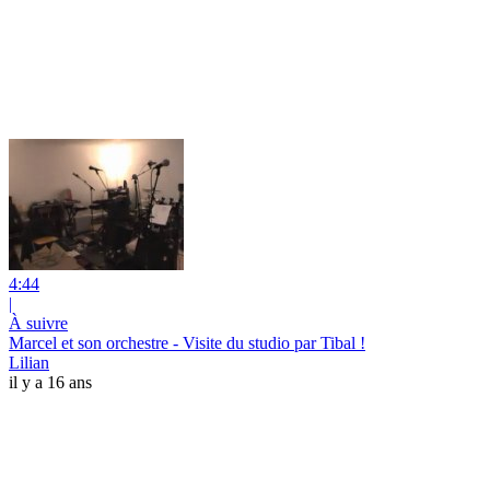
4:44
|
À suivre
Marcel et son orchestre - Visite du studio par Tibal !
Lilian
il y a 16 ans