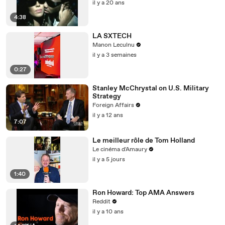
il y a 20 ans
4:38
LA SXTECH
Manon Leculnu
il y a 3 semaines
0:27
Stanley McChrystal on U.S. Military
Strategy
Foreign Affairs
il y a 12 ans
7:07
Le meilleur rôle de Tom Holland
Le cinéma d'Amaury
il y a 5 jours
1:40
Ron Howard: Top AMA Answers
Reddit
il y a 10 ans