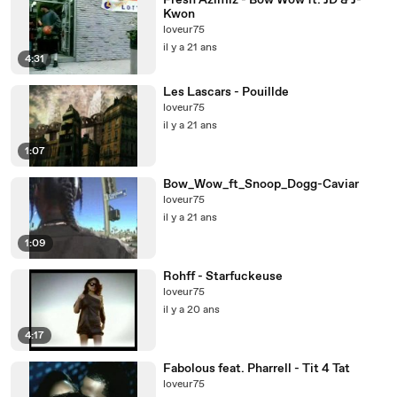
Fresh Azimiz - Bow Wow ft. JD & J-
Kwon
loveur75
il y a 21 ans
4:31
Les Lascars - Pouillde
loveur75
il y a 21 ans
1:07
Bow_Wow_ft_Snoop_Dogg-Caviar
loveur75
il y a 21 ans
1:09
Rohff - Starfuckeuse
loveur75
il y a 20 ans
4:17
Fabolous feat. Pharrell - Tit 4 Tat
loveur75