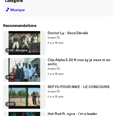
Catégorie
🎵
Musique
Recommandations
Doctor Ly - Soca Décalé
loveur75
il y a 18 ans
3:12
|
À suivre
Clip Alpha 5.20 ft iron sy je veux m en
sortir,
loveur75
il y a 18 ans
5:02
SEFYU POUR NIKE - LE CONCOURS
loveur75
il y a 18 ans
2:08
Hot Rod ft. nyce - i'm a leader