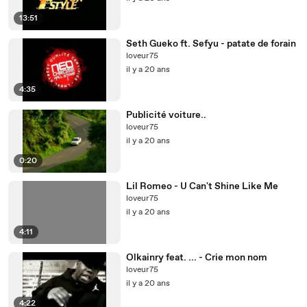
13:51
Seth Gueko ft. Sefyu - patate de forain
loveur75
il y a 20 ans
4:35
Publicité voiture..
loveur75
il y a 20 ans
0:20
Lil Romeo - U Can't Shine Like Me
loveur75
il y a 20 ans
4:11
Olkainry feat. ... - Crie mon nom
loveur75
il y a 20 ans
4:22