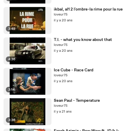
ikbal, al1 2 l'ombre-la rime pour la rue
loveur75
il y a 20 ans
3:49
T.I. - what you know about that
loveur75
il y a 20 ans
4:36
Ice Cube - Race Card
loveur75
il y a 20 ans
3:14
Sean Paul - Temperature
loveur75
il y a 21 ans
3:36