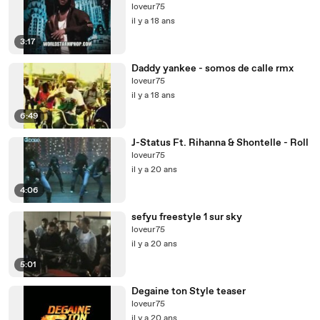
loveur75
il y a 18 ans
3:17
Daddy yankee - somos de calle rmx
loveur75
il y a 18 ans
6:49
J-Status Ft. Rihanna & Shontelle - Roll
loveur75
il y a 20 ans
4:06
sefyu freestyle 1 sur sky
loveur75
il y a 20 ans
5:01
Degaine ton Style teaser
loveur75
il y a 20 ans