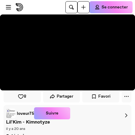
Passer au player
Passer au contenu principal
Se connecter
8
Partager
Favori
Suivre
loveur75
Lil'Kim - Kimnotyze
il y a 20 ans