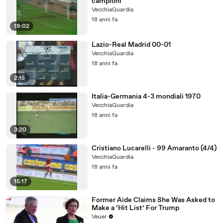
campioni
VecchiaGuardia
18 anni fa
19:02
Lazio-Real Madrid 00-01
VecchiaGuardia
18 anni fa
2:15
Italia-Germania 4-3 mondiali 1970
VecchiaGuardia
18 anni fa
3:20
Cristiano Lucarelli - 99 Amaranto (4/4)
VecchiaGuardia
18 anni fa
15:17
Former Aide Claims She Was Asked to
Make a ‘Hit List’ For Trump
Veuer