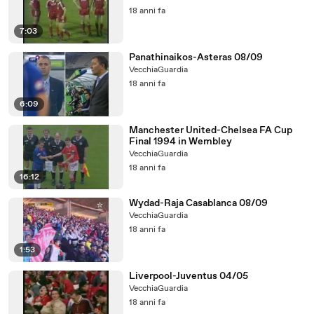
18 anni fa
7:03
Panathinaikos-Asteras 08/09
VecchiaGuardia
18 anni fa
6:09
Manchester United-Chelsea FA Cup
Final 1994 in Wembley
VecchiaGuardia
18 anni fa
16:12
Wydad-Raja Casablanca 08/09
VecchiaGuardia
18 anni fa
1:53
Liverpool-Juventus 04/05
VecchiaGuardia
18 anni fa