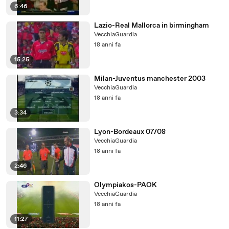
6:46
Lazio-Real Mallorca in birmingham
VecchiaGuardia
18 anni fa
15:25
Milan-Juventus manchester 2003
VecchiaGuardia
18 anni fa
3:34
Lyon-Bordeaux 07/08
VecchiaGuardia
18 anni fa
2:46
Olympiakos-PAOK
VecchiaGuardia
18 anni fa
11:27