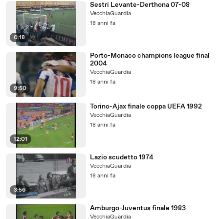
Sestri Levante-Derthona 07-08
VecchiaGuardia
18 anni fa
0:18
Porto-Monaco champions league final
2004
VecchiaGuardia
18 anni fa
9:50
Torino-Ajax finale coppa UEFA 1992
VecchiaGuardia
18 anni fa
12:01
Lazio scudetto 1974
VecchiaGuardia
18 anni fa
3:56
Amburgo-Juventus finale 1983
VecchiaGuardia