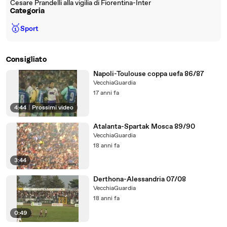
Cesare Prandelli alla vigilia di Fiorentina-Inter
Categoria
🥇
Sport
Consigliato
Napoli-Toulouse coppa uefa 86/87
VecchiaGuardia
17 anni fa
4:44
|
Prossimi video
Atalanta-Spartak Mosca 89/90
VecchiaGuardia
18 anni fa
3:44
Derthona-Alessandria 07/08
VecchiaGuardia
18 anni fa
0:49