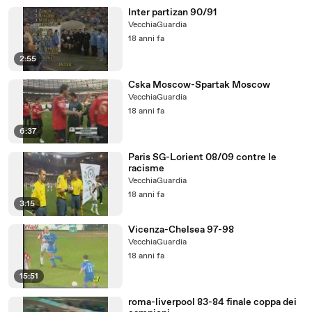
Inter partizan 90/91
VecchiaGuardia
18 anni fa
2:55
Cska Moscow-Spartak Moscow
VecchiaGuardia
18 anni fa
6:37
Paris SG-Lorient 08/09 contre le
racisme
VecchiaGuardia
18 anni fa
3:15
Vicenza-Chelsea 97-98
VecchiaGuardia
18 anni fa
15:51
roma-liverpool 83-84 finale coppa dei