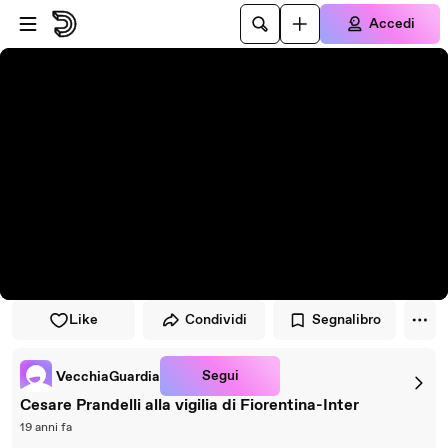
Vai al lettore
Passa al contenuto principale
Accedi
Like
Condividi
Segnalibro
Segui
VecchiaGuardia
Cesare Prandelli alla vigilia di Fiorentina-Inter
19 anni fa