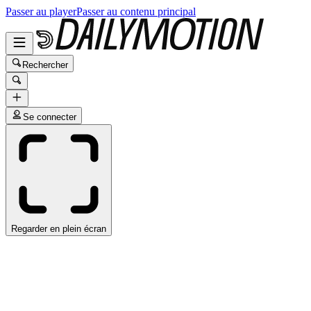
Passer au player
Passer au contenu principal
Rechercher
Se connecter
Regarder en plein écran