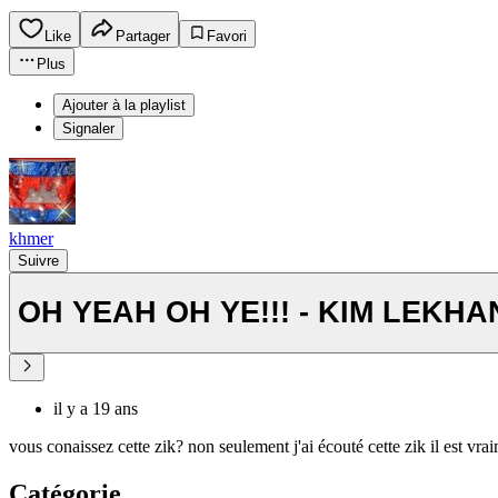
Like
Partager
Favori
Plus
Ajouter à la playlist
Signaler
khmer
Suivre
OH YEAH OH YE!!! - KIM LEKH
il y a 19 ans
vous conaissez cette zik? non seulement j'ai écouté cette zik il est vra
Catégorie