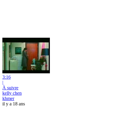
3:16
|
À suivre
kelly chen
khmer
il y a 18 ans