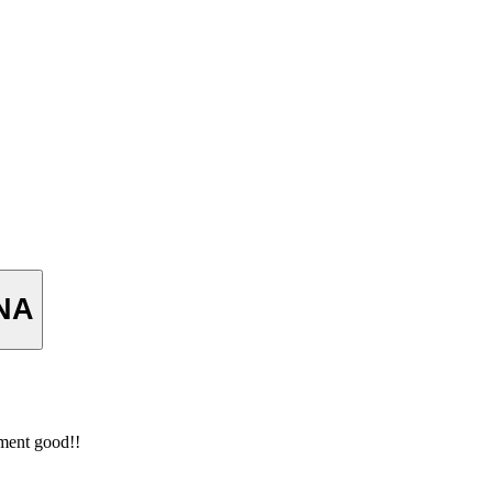
ANA
iment good!!