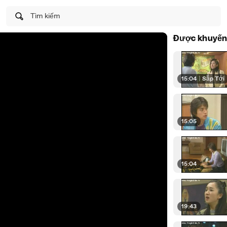
Tìm kiếm
Được khuyến
15:04
|
Sắp Tới
15:05
15:04
19:43