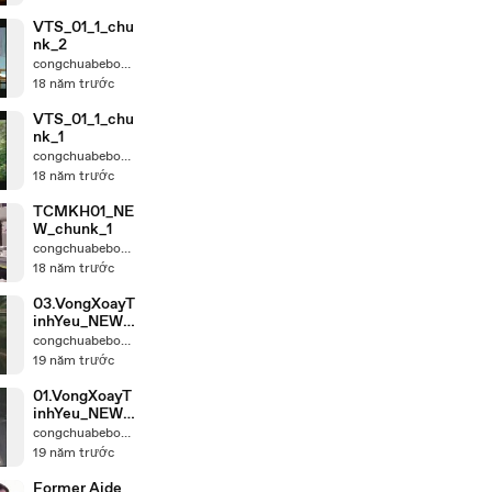
VTS_01_1_chu
nk_2
congchuabebong
18 năm trước
VTS_01_1_chu
nk_1
congchuabebong
18 năm trước
TCMKH01_NE
W_chunk_1
congchuabebong
18 năm trước
03.VongXoayT
inhYeu_NEW_
chunk_1
congchuabebong
19 năm trước
01.VongXoayT
inhYeu_NEW_
chunk_1
congchuabebong
19 năm trước
Former Aide