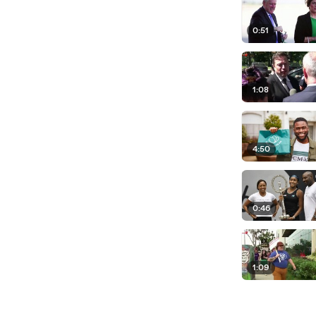
0:51
1:08
4:50
0:46
1:09