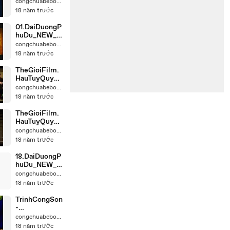
c-
congchuabebong
Karaoke_chun
18 năm trước
k_4
01.DaiDuongP
huDu_NEW_c
hunk_1
congchuabebong
18 năm trước
TheGioiFilm.
HauTuyQuyen
_NEW_chunk_
congchuabebong
5
18 năm trước
TheGioiFilm.
HauTuyQuyen
_NEW_chunk_
congchuabebong
4
18 năm trước
18.DaiDuongP
huDu_NEW_c
hunk_3
congchuabebong
18 năm trước
TrinhCongSon
-
RoiLeRuNguo
congchuabebong
i-_chunk_1
18 năm trước