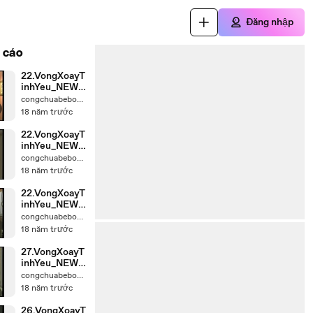
Đăng nhập
 cáo
22.VongXoayT
inhYeu_NEW_
chunk_4
congchuabebong
18 năm trước
22.VongXoayT
inhYeu_NEW_
chunk_3
congchuabebong
18 năm trước
22.VongXoayT
inhYeu_NEW_
chunk_2
congchuabebong
18 năm trước
27.VongXoayT
inhYeu_NEW_
chunk_3
congchuabebong
18 năm trước
26.VongXoayT