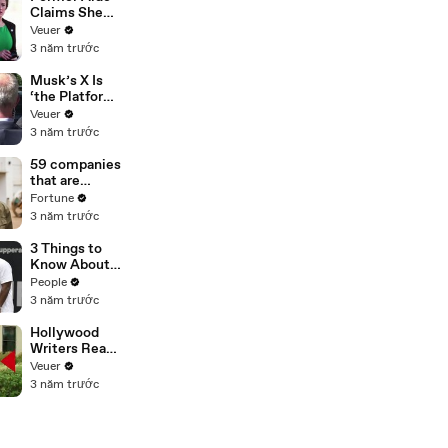
Claims She
Was Asked to
Veuer
Make a ‘Hit
3 năm trước
List’ For
Trump
Musk’s X Is
‘the Platform
With the
Veuer
Largest Ratio
3 năm trước
of
Misinformatio
59 companies
n or
that are
Disinformatio
changing the
Fortune
n’ Amongst
world: From
3 năm trước
All Social
Tesla to
Media
Chobani
3 Things to
Platforms
Know About
Coco Gauff's
People
Parents
3 năm trước
Hollywood
Writers Reach
‘Tentative
Veuer
Agreement’
3 năm trước
With Studios
After 146 Day
Strike