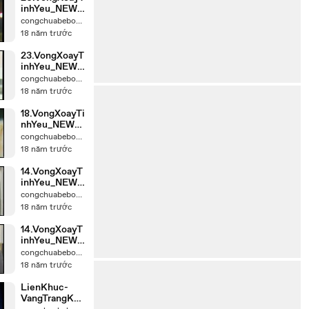
inhYeu_NEW_
chunk_2
congchuabebong
18 năm trước
23.VongXoayT
inhYeu_NEW_
chunk_2
congchuabebong
18 năm trước
18.VongXoayTi
nhYeu_NEW_c
hunk_1
congchuabebong
18 năm trước
14.VongXoayT
inhYeu_NEW_
chunk_2
congchuabebong
18 năm trước
14.VongXoayT
inhYeu_NEW_
chunk_1
congchuabebong
18 năm trước
LienKhuc-
VangTrangKho