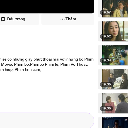
19:57
Dấu trang
Thêm
19:52
 sẽ có những giây phút thoải mái với những bộ Phim
19:34
 Movie, Phim bo,Phimbo Phim le, Phim Vo Thuat,
m hiep, Phim tinh cam,
19:35
19:35