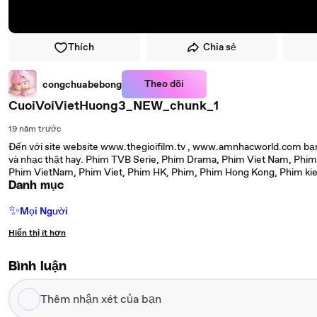
Thích
Chia sẻ
Theo dõi
congchuabebong
CuoiVoiVietHuong3_NEW_chunk_1
19 năm trước
Đến với site website www.thegioifilm.tv , www.amnhacworld.com bạn
và nhạc thật hay. Phim TVB Serie, Phim Drama, Phim Viet Nam, Phim
Phim VietNam, Phim Viet, Phim HK, Phim, Phim Hong Kong, Phim kie
Danh mục
✨
Mọi Người
Hiển thị ít hơn
Bình luận
Thêm
nhận