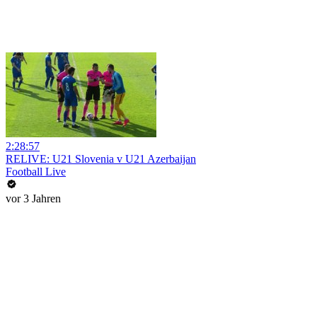
2:28:57
RELIVE: U21 Slovenia v U21 Azerbaijan
Football Live
vor 3 Jahren