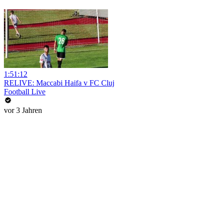
1:51:12
RELIVE: Maccabi Haifa v FC Cluj
Football Live
vor 3 Jahren