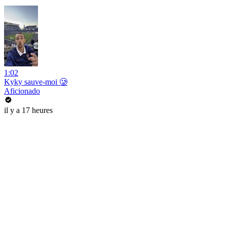
1:02
Kyky sauve-moi 🥲
Aficionado
il y a 17 heures