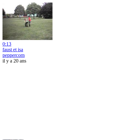
0:13
faust et isa
peppercorn
il y a 20 ans