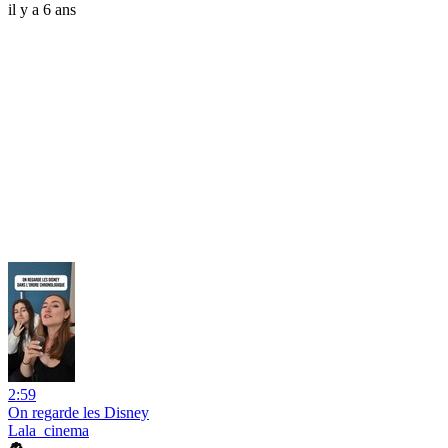
il y a 6 ans
2:59
On regarde les Disney
Lala_cinema