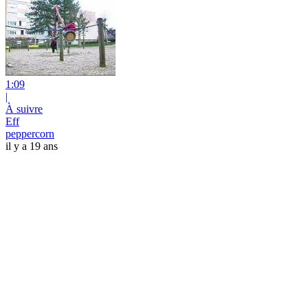
1:09
|
À suivre
Eff
peppercorn
il y a 19 ans