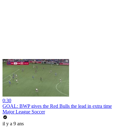
0:30
GOAL: BWP gives the Red Bulls the lead in extra time
Major League Soccer
il y a 9 ans