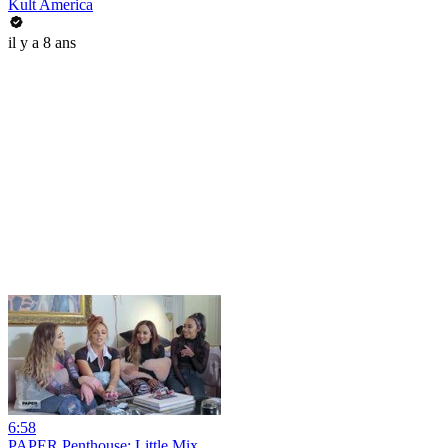
Kult America
il y a 8 ans
6:58
PAPER Penthouse: Little Mix