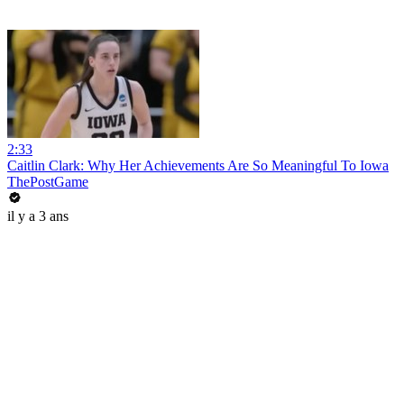
2:33
Caitlin Clark: Why Her Achievements Are So Meaningful To Iowa
ThePostGame
il y a 3 ans