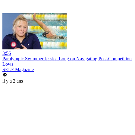
3:56
Paralympic Swimmer Jessica Long on Navigating Post-Competition
Lows
SELF Magazine
il y a 2 ans