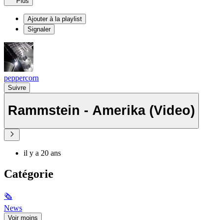
Plus
Ajouter à la playlist
Signaler
peppercorn
Suivre
Rammstein - Amerika (Video)
il y a 20 ans
Catégorie
🗞
News
Voir moins