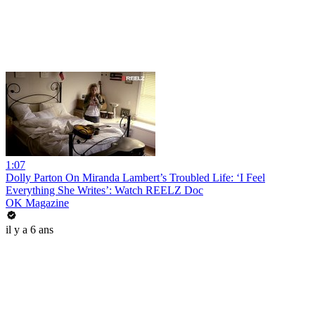
1:07
Dolly Parton On Miranda Lambert’s Troubled Life: ‘I Feel
Everything She Writes’: Watch REELZ Doc
OK Magazine
il y a 6 ans