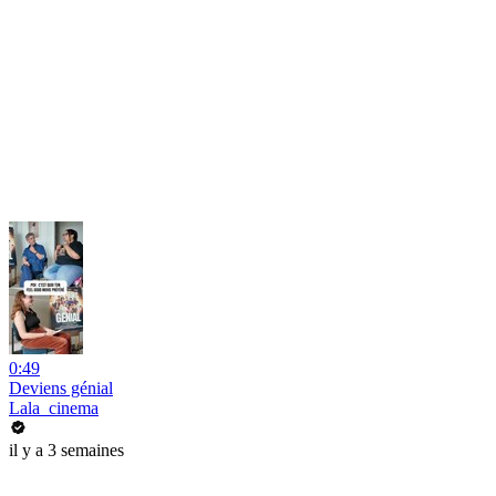
0:49
Deviens génial
Lala_cinema
il y a 3 semaines