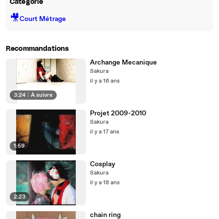
Catégorie
🎥
Court Métrage
Recommandations
Archange Mecanique
Sakura
il y a 16 ans
3:24
|
À suivre
Projet 2009-2010
Sakura
il y a 17 ans
1:59
Cosplay
Sakura
il y a 18 ans
2:23
chain ring