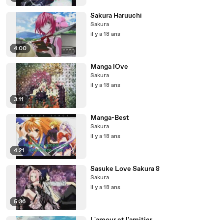
Sakura Haruuchi
Sakura
il y a 18 ans
4:00
Manga lOve
Sakura
il y a 18 ans
3:11
Manga-Best
Sakura
il y a 18 ans
4:21
Sasuke Love Sakura 8
Sakura
il y a 18 ans
5:36