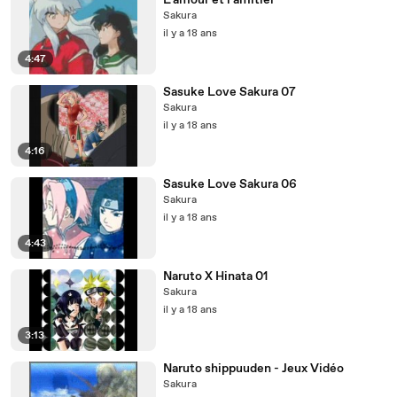
L'amour et l'amitier
Sakura
il y a 18 ans
4:47
Sasuke Love Sakura 07
Sakura
il y a 18 ans
4:16
Sasuke Love Sakura 06
Sakura
il y a 18 ans
4:43
Naruto X Hinata 01
Sakura
il y a 18 ans
3:13
Naruto shippuuden - Jeux Vidéo
Sakura