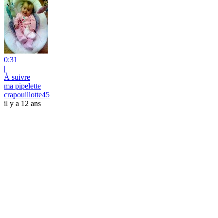
0:31
|
À suivre
ma pipelette
crapouillotte45
il y a 12 ans