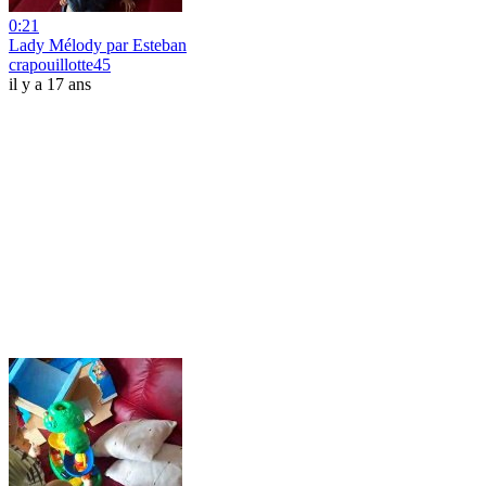
0:21
Lady Mélody par Esteban
crapouillotte45
il y a 17 ans