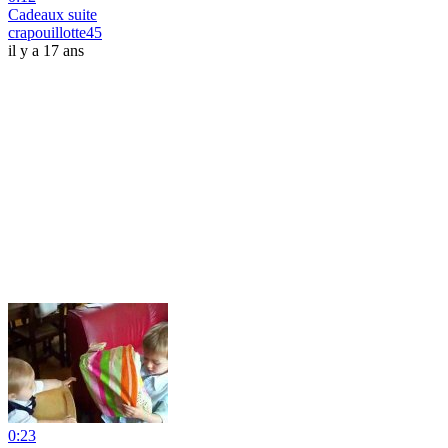
Cadeaux suite
crapouillotte45
il y a 17 ans
0:23