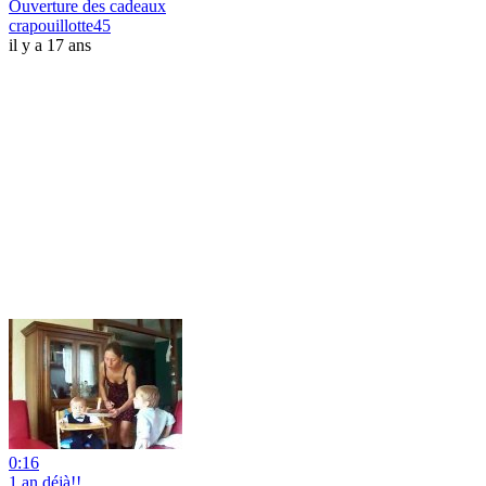
Ouverture des cadeaux
crapouillotte45
il y a 17 ans
0:16
1 an déjà!!