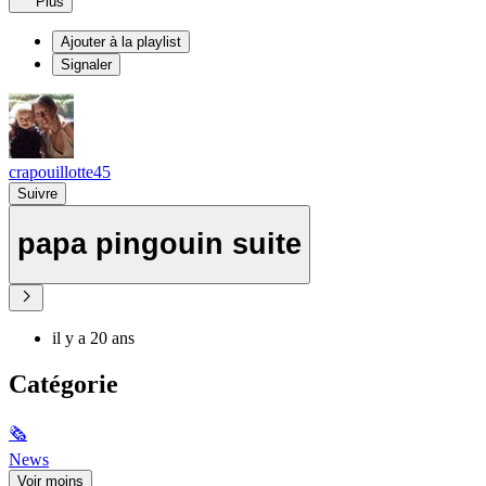
Plus
Ajouter à la playlist
Signaler
crapouillotte45
Suivre
papa pingouin suite
il y a 20 ans
Catégorie
🗞
News
Voir moins