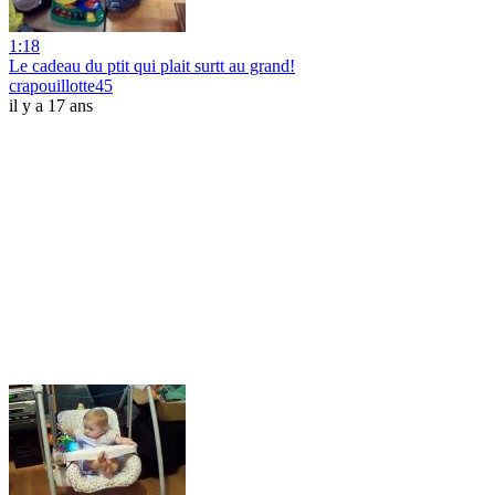
1:18
Le cadeau du ptit qui plait surtt au grand!
crapouillotte45
il y a 17 ans