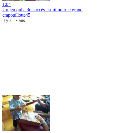
1:04
Un jeu qui a du succès...surtt pour le grand
crapouillotte45
il y a 17 ans