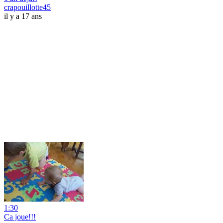
crapouillotte45
il y a 17 ans
1:30
Ca joue!!!