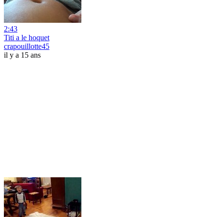
2:43
Titi a le hoquet
crapouillotte45
il y a 15 ans