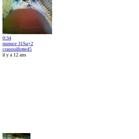
0:34
pupuce 31Sa+2
crapouillotte45
il y a 12 ans