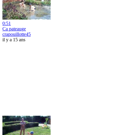
0:51
Ca pateauge
crapouillotte45
il y a 15 ans