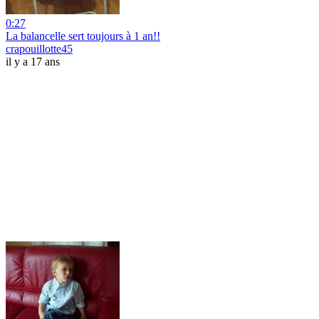
0:27
La balancelle sert toujours à 1 an!!
crapouillotte45
il y a 17 ans