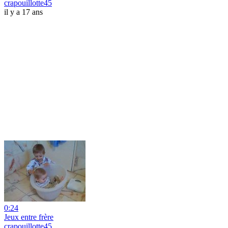
crapouillotte45
il y a 17 ans
0:24
Jeux entre frère
crapouillotte45