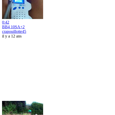
0:42
BB4 10SA+2
crapouillotte45
il y a 12 ans