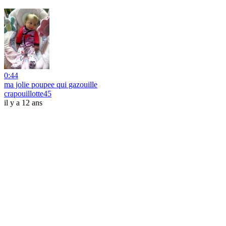
0:44
ma jolie poupee qui gazouille
crapouillotte45
il y a 12 ans