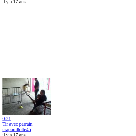
il y a 17 ans
0:21
Tir avec parrain
crapouillotte45
il y a 17 ans