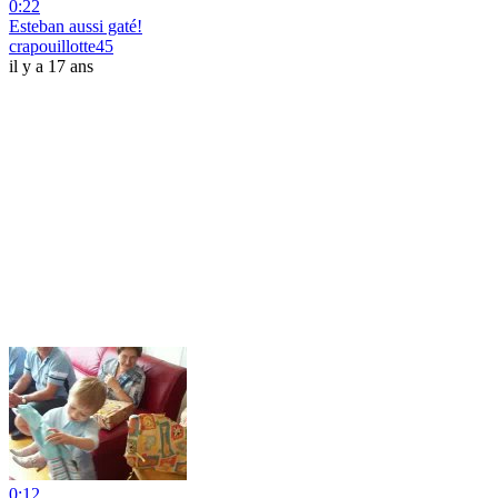
0:22
Esteban aussi gaté!
crapouillotte45
il y a 17 ans
0:12