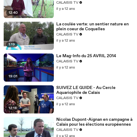
CALAISIS TV
il y a 12 ans
12:40
La coulée verte: un sentier nature en
plein coeur de Coquelles
CALAISIS TV
il y a 12 ans
1:19
Le Mag-Info du 25 AVRIL 2014
CALAISIS TV
il y a 12 ans
19:01
SUIVEZ LE GUIDE - Au Cercle
Aquariophile de Calais
CALAISIS TV
il y a 12 ans
12:18
Nicolas Dupont-Aignan en campagne à
Calais pour les élections européennes
CALAISIS TV
il y a 12 ans