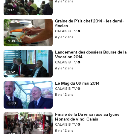
il y a 12 ans
1:17
Graine de P'tit chef 2014 - les demi-
finales
CALAISIS TV
il y a 12 ans
1:39
Lancement des dossiers Bourse de la
Vocation 2014
CALAISIS TV
il y a 12 ans
1:52
Le Mag du 09 mai 2014
CALAISIS TV
il y a 12 ans
5:30
Finale de la Da vinci race au lycée
léonard de vinci Calais
CALAISIS TV
il y a 12 ans