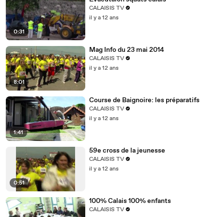
CALAISIS TV
il y a 12 ans
0:31
Mag Info du 23 mai 2014
CALAISIS TV
il y a 12 ans
8:01
Course de Baignoire: les préparatifs
CALAISIS TV
il y a 12 ans
1:41
59e cross de la jeunesse
CALAISIS TV
il y a 12 ans
0:51
100% Calais 100% enfants
CALAISIS TV