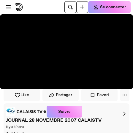
Passer au player
Passer au contenu principal
Se connecter
Like
Partager
Favori
Suivre
CALAISIS TV
JOURNAL 28 NOVEMBRE 2007 CALAISTV
il y a 19 ans