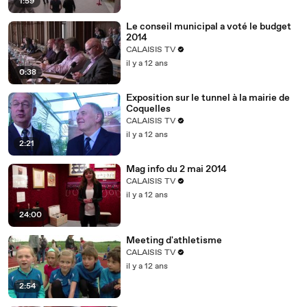
1:59
Le conseil municipal a voté le budget
2014
CALAISIS TV
il y a 12 ans
0:38
Exposition sur le tunnel à la mairie de
Coquelles
CALAISIS TV
il y a 12 ans
2:21
Mag info du 2 mai 2014
CALAISIS TV
il y a 12 ans
24:00
Meeting d'athletisme
CALAISIS TV
il y a 12 ans
2:54