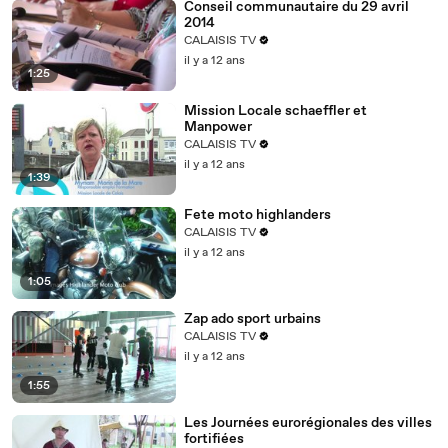
Conseil communautaire du 29 avril
2014
CALAISIS TV
il y a 12 ans
1:25
Mission Locale schaeffler et
Manpower
CALAISIS TV
il y a 12 ans
1:39
Fete moto highlanders
CALAISIS TV
il y a 12 ans
1:05
Zap ado sport urbains
CALAISIS TV
il y a 12 ans
1:55
Les Journées eurorégionales des villes
fortifiées