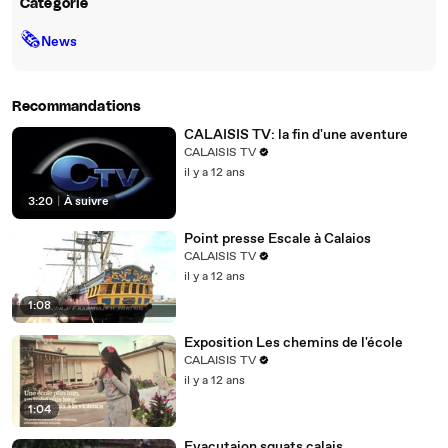
Catégorie
🗞
News
Recommandations
CALAISIS TV: la fin d'une aventure
CALAISIS TV
il y a 12 ans
3:20
|
À suivre
Point presse Escale à Calaios
CALAISIS TV
il y a 12 ans
1:08
Exposition Les chemins de l'école
CALAISIS TV
il y a 12 ans
1:04
Evacutaion squats calais