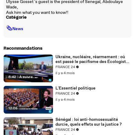
Ulysse Gosset 's guest is the president of Senegal, Abdoulaye
Wade,
Ask him what you want to know!!
Catégorie
🗞
News
Recommandations
Ukraine, nucléaire, réarmement : où
est passé le pacifisme des Écologistes
?
FRANCE 24
il y a 4 mois
6:42
|
À suivre
L'Essentiel politique
FRANCE 24
il y a 4 mois
12:05
Sénégal : loi anti-homosexualité
durcie, quels effets sur la justice ?
FRANCE 24