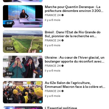
Marche pour Quentin Deranque : La
préfecture dénombre environ 3 200
personnes à Lyon
FRANCE 24
il y a 6 mois
3:47
Brésil : Dans l'État de Rio Grande do
Sul, pionnier de la recherche en
agriculture durable
FRANCE 24
il y a 6 mois
3:04
Ukraine : Au cœur de l'hiver glacial, un
boulanger apporte du réconfort avec
son pain
FRANCE 24
il y a 6 mois
1:46
Au 62e Salon de l'agriculture,
Emmanuel Macron face à la colère et
aux inquiétudes des agriculteurs
FRANCE 24
il y a 6 mois
1:40
L'Essentiel politique