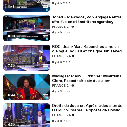
il y a 5 mois
8:48
Tchad – Mawndoe, voix engagée entre
afro-fusion et traditions ngambay
FRANCE 24
il y a 5 mois
8:30
RDC : Jean-Marc Kabund réclame un
dialogue inclusif et critique Tshisekedi
FRANCE 24
il y a 6 mois
7:56
Madagascar aux JO d’hiver : Mialitiana
Clerc, l’espoir africain du slalom
FRANCE 24
il y a 6 mois
6:44
Droits de douane : Après la décision de
la Cour Suprême, la riposte de Donald
Trump
FRANCE 24
il y a 6 mois
4:56