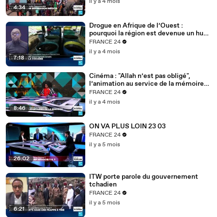
il y a 4 mois
4:34
Drogue en Afrique de l’Ouest :
pourquoi la région est devenue un hub
mondial
FRANCE 24
il y a 4 mois
7:18
Cinéma : "Allah n’est pas obligé",
l’animation au service de la mémoire
des enfants-soldats
FRANCE 24
il y a 4 mois
8:46
ON VA PLUS LOIN 23 03
FRANCE 24
il y a 5 mois
26:02
ITW porte parole du gouvernement
tchadien
FRANCE 24
il y a 5 mois
6:21