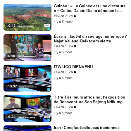
Guinée : « La Guinée est une dictature
» – Cellou Dalein Diallo dénonce le
régime Doumbouya
FRANCE 24
il y a 5 mois
6:48
Écrans : faut-il un sevrage numérique ?
Najat Vallaud-Belkacem alerte
FRANCE 24
il y a 5 mois
9:16
ITW UGO BIENVENU
FRANCE 24
il y a 5 mois
10:37
Titre Tirailleurs africains : l’exposition
de Bonaventure Soh Bejeng Ndikung à
Berlin
FRANCE 24
il y a 5 mois
6:22
Iran : Cinq footballeuses iraniennes