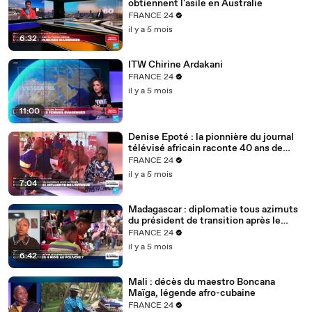
obtiennent l'asile en Australie
FRANCE 24
il y a 5 mois
6:32
ITW Chirine Ardakani
FRANCE 24
il y a 5 mois
11:00
Denise Epoté : la pionnière du journal
télévisé africain raconte 40 ans de
carrière
FRANCE 24
il y a 5 mois
7:04
Madagascar : diplomatie tous azimuts
du président de transition après le
putsch
FRANCE 24
il y a 5 mois
6:42
Mali : décès du maestro Boncana
Maïga, légende afro-cubaine
FRANCE 24