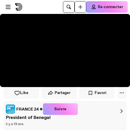
Passer au player
Passer au contenu principal
Se connecter
Like
Partager
Favori
Suivre
FRANCE 24
President of Senegal
il y a 19 ans