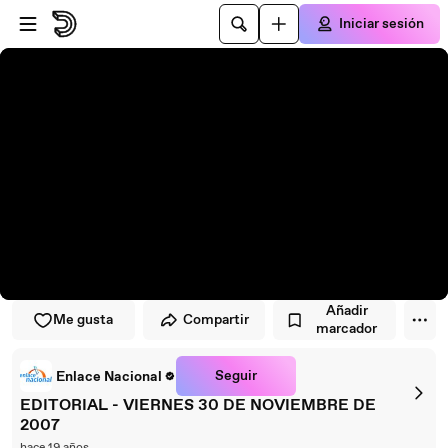
Saltar al reproductor
Saltar al contenido principal
Iniciar sesión
Añadir
Me gusta
Compartir
marcador
Seguir
Enlace Nacional
EDITORIAL - VIERNES 30 DE NOVIEMBRE DE
2007